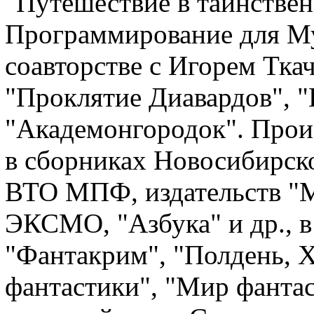
"Путешествие в таинствен
Программирование для Муш
соавторстве с Игорем Тка
"Проклятие Диавардов", 
"Академонгородок". Прои
в сборниках Новосибирско
ВТО МПФ, издательств "М
ЭКСМО, "Азбука" и др., в
"Фантакрим", "Полдень, Х
фантастики", "Мир фантас