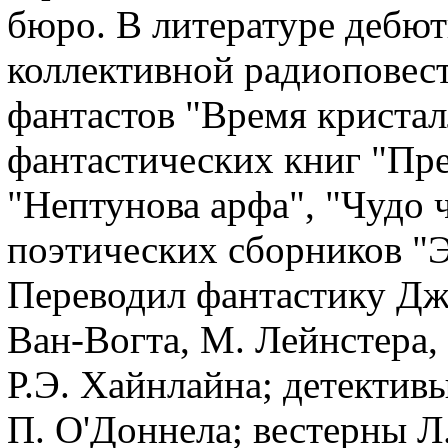
бюро. В литературе дебют
коллективной радиоповест
фантастов "Время кристал
фантастических книг "Пре
"Нептунова арфа", "Чудо ч
поэтических сборников "
Переводил фантастику Дж. 
Ван-Вогта, М. Лейнстера, 
Р.Э. Хайнлайна; детектив
П. О'Доннела; вестерны Л