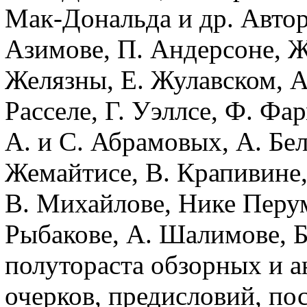
Мак-Дональда и др. Автор
Азимове, П. Андерсоне, Ж.
Желязны, Е. Жулавском, А.
Расселе, Г. Уэллсе, Ф. Фа
А. и С. Абрамовых, А. Бел
Жемайтисе, В. Крапивине,
В. Михайлове, Нике Перум
Рыбакове, А. Шалимове, Б
полутораста обзорных и ан
очерков, предисловий, пос