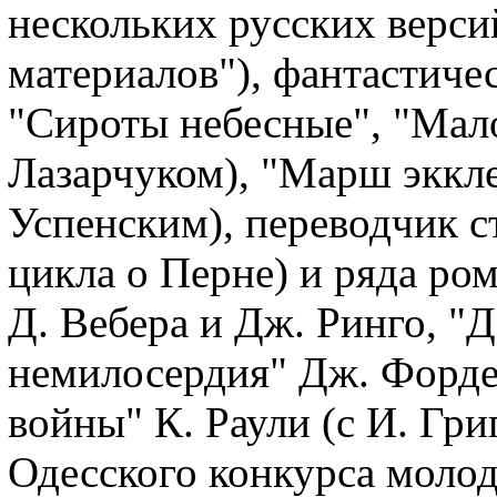
нескольких русских верси
материалов"), фантастичес
"Сироты небесные", "Мало
Лазарчуком), "Марш эккле
Успенским), переводчик с
цикла о Перне) и ряда ро
Д. Вебера и Дж. Ринго, "
немилосердия" Дж. Форде 
войны" К. Раули (с И. Гри
Одесского конкурса молод