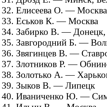
32. Елисеева О. — Москва
33. Еськов К. — Москва
34. Забирко В. — Донецк,
35. Завгородний Б. — Вол
36. Звягинцев В. — Ставр
37. Злотников Р. — Обнин
38. Золотько А. — Харько
39. Зыков В. — Липецк
40. Иваниченко Ю. — Си
41. Ильин В. — Москва