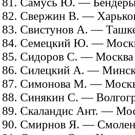
81. Самусь Ю. — Бендер
82. Свержин В. — Харько
83. Свистунов А. — Ташке
84. Семецкий Ю. — Моск
85. Сидоров С. — Москва
86. Силецкий А. — Минск
87. Симонова М. — Моск
88. Синякин С. — Волгог
89. Скаландис Ант. — Мо
90. Смирнов Я. — Смолен