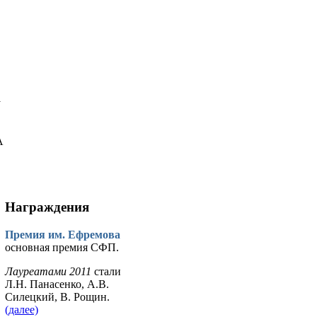
у
А
Награждения
Премия им. Ефремова
основная премия СФП.
Лауреатами 2011
стали
Л.Н. Панасенко, А.В.
Силецкий, В. Рощин.
(далее)