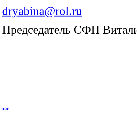
dryabina@rol.ru
Председатель СФП Витал
ение