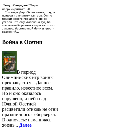
Тимур Свиридов
"Миры
непримиримых" БФ
...Его зовут Дар. Он не знает, откуда
пришел на планету тангров. Он не
помнит своего прошлого, но он
уверен, что ему уготована судьба
спасителя Рортанга - мира жестоких
законов, бесконечной боли и ярости
сражений...
Война в Осетии
В период
Олимпийских игр войны
прекращаются... Давнее
правило, известное всем.
Но и оно оказалось
нарушено, и небо над
Южной Осетией
расцветили отнюдь не огни
праздничного фейерверка.
В одночасье изменилась
жизнь...
Далее