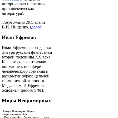
историческая и военно-
приключенческая
литература).
Лауреатами 2011
стали
В.И. Пищенко. (
далее
)
Иван Ефремов
Иван Ефремов легендарная
фигура русской фантастики
второй половины ХХ века.
Как автора его отличало
внимание к ноосфере
человеческого сознания и
раскрытие образа цельной
гармоничной личности.
Медаль им. И.Ефремова -
основная премия СФП.
Миры Непримириых
Тимур Свиридов
"Миры
непримиримых" БФ
...Его зовут Дар. Он не знает, откуда