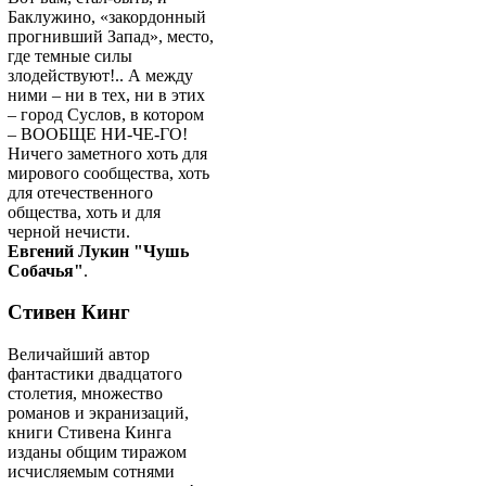
Баклужино, «закордонный
прогнивший Запад», место,
где темные силы
злодействуют!.. А между
ними – ни в тех, ни в этих
– город Суслов, в котором
– ВООБЩЕ НИ-ЧЕ-ГО!
Ничего заметного хоть для
мирового сообщества, хоть
для отечественного
общества, хоть и для
черной нечисти.
Евгений Лукин "Чушь
Собачья"
.
Стивен Кинг
Величайший автор
фантастики двадцатого
столетия, множество
романов и экранизаций,
книги Стивена Кинга
изданы общим тиражом
исчисляемым сотнями