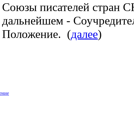
Союзы писателей стран СН
дальнейшем - Соучредите
Положение. (
далее
)
ение