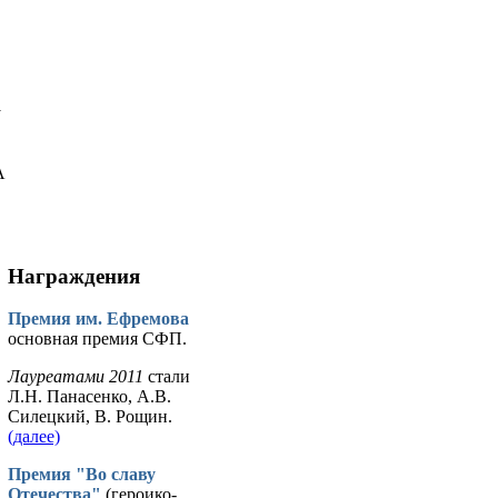
у
А
Награждения
Премия им. Ефремова
основная премия СФП.
Лауреатами 2011
стали
Л.Н. Панасенко, А.В.
Силецкий, В. Рощин.
(далее)
Премия "Во славу
Отечества"
(героико-