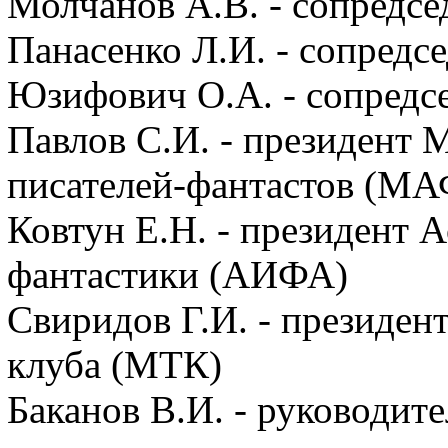
Молчанов А.В. - сопредс
Панасенко Л.И. - сопредс
Юзифович О.А. - сопредс
Павлов С.И. - президент
писателей-фантастов (МА
Ковтун Е.Н. - президент 
фантастики (АИФА)
Свиридов Г.И. - президен
клуба (МТК)
Баканов В.И. - руководи