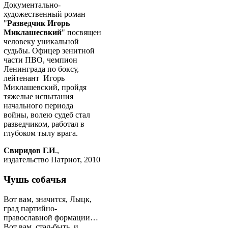
Документально-
художественный роман
"
Разведчик Игорь
Миклашесвкий
" посвящен
человеку уникальной
судьбы. Офицер зенитной
части ПВО, чемпион
Ленинграда по боксу,
лейтенант Игорь
Миклашевский, пройдя
тяжелые испытания
начального периода
войны, волею судеб стал
разведчиком, работал в
глубоком тылу врага.
Свиридов Г.И
.,
издательство Патриот, 2010
Чушь собачья
Вот вам, значится, Лыцк,
град партийно-
православной формации…
Вот вам, стал-быть, и