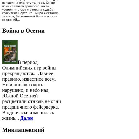
пришел на планету тангров. Он не
помнит своего прошлого, но он
уверен, что ему уготована судьба
спасителя Рортанга - мира жестоких
законов, бесконечной боли и ярости
сражений...
Война в Осетии
В период
Олимпийских игр войны
прекращаются... Давнее
правило, известное всем.
Но и оно оказалось
нарушено, и небо над
Южной Осетией
расцветили отнюдь не огни
праздничного фейерверка.
В одночасье изменилась
жизнь...
Далее
Миклашевский