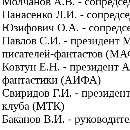
Молчанов А.В. - сопредс
Панасенко Л.И. - сопредс
Юзифович О.А. - сопредс
Павлов С.И. - президент
писателей-фантастов (МА
Ковтун Е.Н. - президент 
фантастики (АИФА)
Свиридов Г.И. - президен
клуба (МТК)
Баканов В.И. - руководи