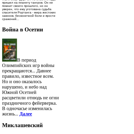
пришел на планету тангров. Он не
помнит своего прошлого, но он
уверен, что ему уготована судьба
спасителя Рортанга - мира жестоких
законов, бесконечной боли и ярости
сражений...
Война в Осетии
В период
Олимпийских игр войны
прекращаются... Давнее
правило, известное всем.
Но и оно оказалось
нарушено, и небо над
Южной Осетией
расцветили отнюдь не огни
праздничного фейерверка.
В одночасье изменилась
жизнь...
Далее
Миклашевский