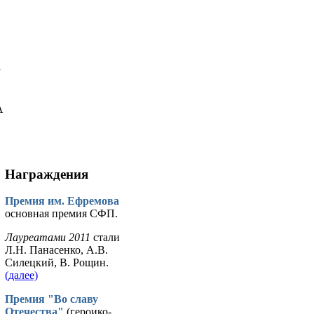
у
А
Награждения
Премия им. Ефремова
основная премия СФП.
Лауреатами 2011
стали
Л.Н. Панасенко, А.В.
Силецкий, В. Рощин.
(далее)
Премия "Во славу
Отечества"
(героико-