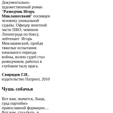
Документально-
художественный роман
"
Разведчик Игорь
Миклашесвкий
" посвящен
человеку уникальной
судьбы. Офицер зенитной
части ПВО, чемпион
Ленинграда по боксу,
лейтенант Игорь
Миклашевский, пройдя
тяжелые испытания
начального периода
войны, волею судеб стал
разведчиком, работал в
глубоком тылу врага.
Свиридов Г.И
.,
издательство Патриот, 2010
Чушь собачья
Вот вам, значится, Лыцк,
град партийно-
православной формации…
Вот вам, стал-быть, и