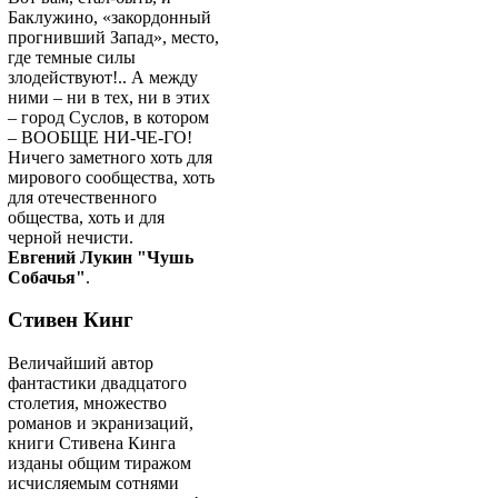
Баклужино, «закордонный
прогнивший Запад», место,
где темные силы
злодействуют!.. А между
ними – ни в тех, ни в этих
– город Суслов, в котором
– ВООБЩЕ НИ-ЧЕ-ГО!
Ничего заметного хоть для
мирового сообщества, хоть
для отечественного
общества, хоть и для
черной нечисти.
Евгений Лукин "Чушь
Собачья"
.
Стивен Кинг
Величайший автор
фантастики двадцатого
столетия, множество
романов и экранизаций,
книги Стивена Кинга
изданы общим тиражом
исчисляемым сотнями