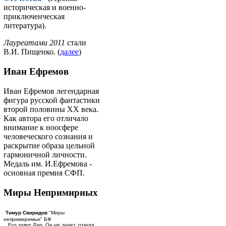
историческая и военно-
приключенческая
литература).
Лауреатами 2011
стали
В.И. Пищенко. (
далее
)
Иван Ефремов
Иван Ефремов легендарная
фигура русской фантастики
второй половины ХХ века.
Как автора его отличало
внимание к ноосфере
человеческого сознания и
раскрытие образа цельной
гармоничной личности.
Медаль им. И.Ефремова -
основная премия СФП.
Миры Непримириых
Тимур Свиридов
"Миры
непримиримых" БФ
...Его зовут Дар. Он не знает, откуда