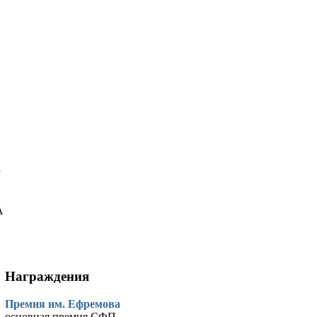
у
А
Награждения
Премия им. Ефремова
основная премия СФП.