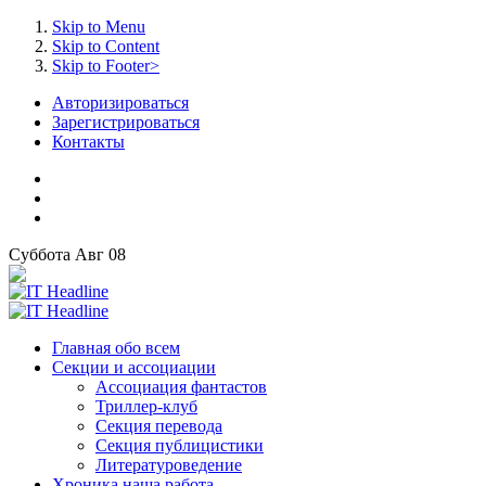
Skip to Menu
Skip to Content
Skip to Footer>
Авторизироваться
Зарегистрироваться
Контакты
Суббота
Авг
08
Главная
обо всем
Секции
и ассоциации
Ассоциация
фантастов
Триллер-клуб
Секция
перевода
Секция
публицистики
Литературоведение
Хроника
наша работа