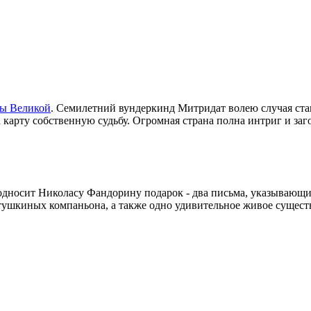
ы Великой
. Семилетний вундеркинд Митридат волею случая ста
а карту собственную судьбу. Огромная страна полна интриг и з
односит Николасу Фандорину подарок - два письма, указывающие 
етушкиных компаньона, а также одно удивительное живое сущест