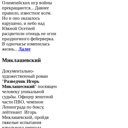
Олимпийских игр войны
прекращаются... Давнее
правило, известное всем.
Но и оно оказалось
нарушено, и небо над
Южной Осетией
расцветили отнюдь не огни
праздничного фейерверка.
В одночасье изменилась
жизнь...
Далее
Миклашевский
Документально-
художественный роман
"
Разведчик Игорь
Миклашесвкий
" посвящен
человеку уникальной
судьбы. Офицер зенитной
части ПВО, чемпион
Ленинграда по боксу,
лейтенант Игорь
Миклашевский, пройдя
тяжелые испытания
начального периода