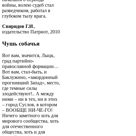
войны, волею судеб стал
разведчиком, работал в
глубоком тылу врага.
Свиридов Г.И
.,
издательство Патриот, 2010
Чушь собачья
Вот вам, значится, Лыцк,
град партийно-
православной формации…
Вот вам, стал-быть, и
Баклужино, «закордонный
прогнивший Запад», место,
где темные силы
злодействуют!.. А между
ними – ни в тех, ни в этих
– город Суслов, в котором
– ВООБЩЕ НИ-ЧЕ-ГО!
Ничего заметного хоть для
мирового сообщества, хоть
для отечественного
общества, хоть и для