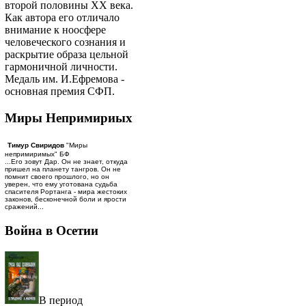
второй половины ХХ века.
Как автора его отличало
внимание к ноосфере
человеческого сознания и
раскрытие образа цельной
гармоничной личности.
Медаль им. И.Ефремова -
основная премия СФП.
Миры Непримириых
Тимур Свиридов
"Миры
непримиримых" БФ
...Его зовут Дар. Он не знает, откуда
пришел на планету тангров. Он не
помнит своего прошлого, но он
уверен, что ему уготована судьба
спасителя Рортанга - мира жестоких
законов, бесконечной боли и ярости
сражений...
Война в Осетии
В период