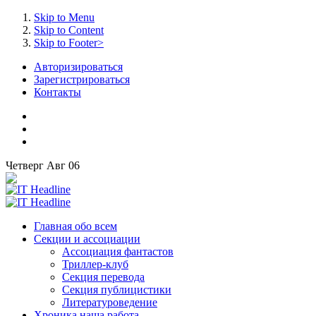
Skip to Menu
Skip to Content
Skip to Footer>
Авторизироваться
Зарегистрироваться
Контакты
Четверг
Авг
06
Главная
обо всем
Секции
и ассоциации
Ассоциация
фантастов
Триллер-клуб
Секция
перевода
Секция
публицистики
Литературоведение
Хроника
наша работа