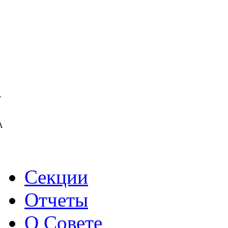
у
А
Секции
Отчеты
О Совете