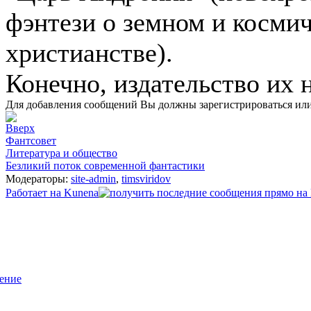
фэнтези о земном и косми
христианстве).
Конечно, издательство их н
Для добавления сообщений Вы должны зарегистрироваться или
Фантсовет
Литература и общество
Безликий поток современной фантастики
Модераторы:
site-admin
,
timsviridov
Работает на
Kunena
ение