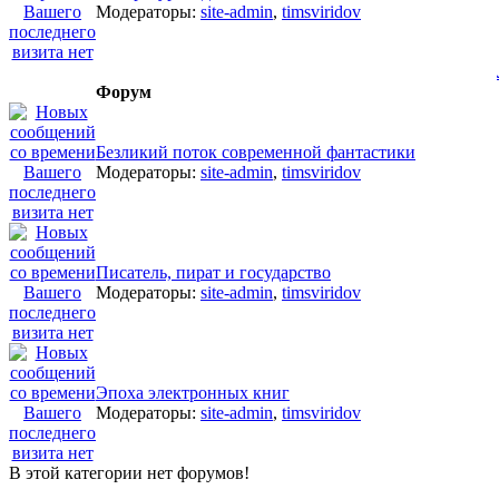
Модераторы:
site-admin
,
timsviridov
Форум
Безликий поток современной фантастики
Модераторы:
site-admin
,
timsviridov
Писатель, пират и государство
Модераторы:
site-admin
,
timsviridov
Эпоха электронных книг
Модераторы:
site-admin
,
timsviridov
В этой категории нет форумов!