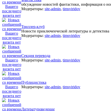
обсуждение новостей фантастики, информация о но
Модераторы:
site-admin
,
timsviridov
Триллер-клуб
Новости приключенческой литературы и детектива
Модераторы:
site-admin
,
timsviridov
Секция перевода
Модераторы:
site-admin
,
timsviridov
Публицистика
Модераторы:
site-admin
,
timsviridov
Литературоведение