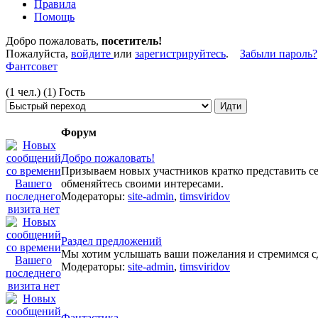
Правила
Помощь
Добро пожаловать,
посетитель!
Пожалуйста,
войдите
или
зарегистрируйтесь
.
Забыли пароль?
Фантсовет
(1 чел.) (1) Гость
Форум
Добро пожаловать!
Призываем новых участников кратко представить се
обменяйтесь своими интересами.
Модераторы:
site-admin
,
timsviridov
Раздел предложений
Мы хотим услышать ваши пожелания и стремимся сде
Модераторы:
site-admin
,
timsviridov
Фантастика