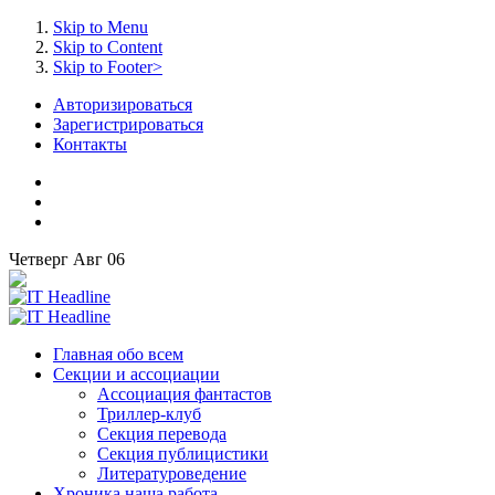
Skip to Menu
Skip to Content
Skip to Footer>
Авторизироваться
Зарегистрироваться
Контакты
Четверг
Авг
06
Главная
обо всем
Секции
и ассоциации
Ассоциация
фантастов
Триллер-клуб
Секция
перевода
Секция
публицистики
Литературоведение
Хроника
наша работа