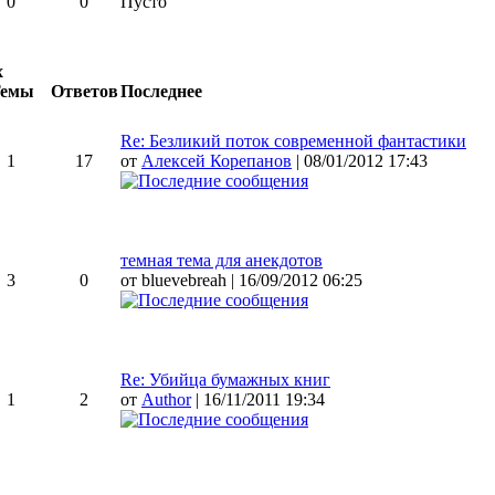
0
0
Пусто
х
емы
Ответов
Последнее
Re: Безликий поток современной фантастики
1
17
от
Алексей Корепанов
| 08/01/2012 17:43
темная тема для анекдотов
3
0
от bluevebreah | 16/09/2012 06:25
Re: Убийца бумажных книг
1
2
от
Author
| 16/11/2011 19:34