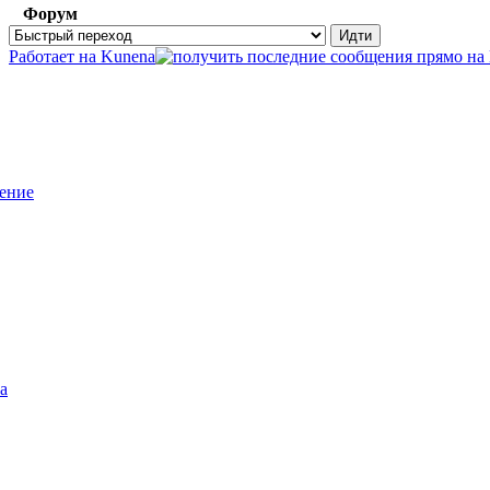
Форум
Работает на
Kunena
ение
а