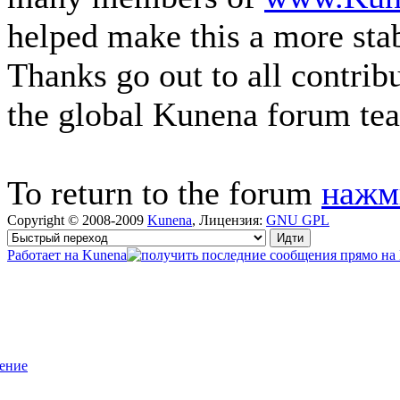
helped make this a more sta
Thanks go out to all contri
the global Kunena forum te
To return to the forum
нажм
Copyright © 2008-2009
Kunena
, Лицензия:
GNU GPL
Работает на
Kunena
ение