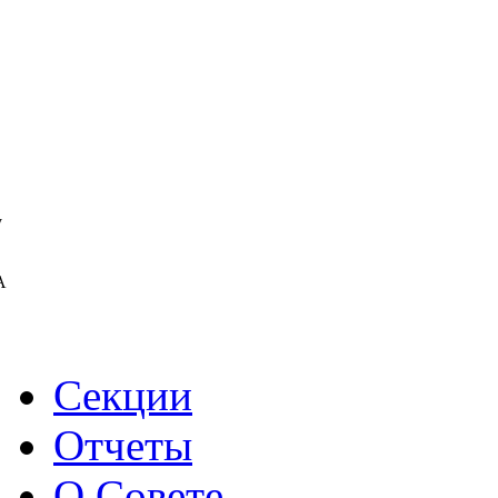
у
А
Секции
Отчеты
О Совете