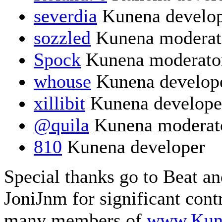
severdia
Kunena develo
sozzled
Kunena moderat
Spock
Kunena moderato
whouse
Kunena develop
xillibit
Kunena develope
@quila
Kunena moderat
810
Kunena developer
Special thanks go to Beat a
JoniJnm for significant cont
many members of
www.Kun