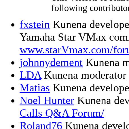
following contributor
fxstein
Kunena developer
Yamaha Star VMax comm
www.starVmax.com/for
johnnydement
Kunena m
LDA
Kunena moderator
Matias
Kunena develope
Noel Hunter
Kunena dev
Calls Q&A Forum/
Roland76
Kunena devel