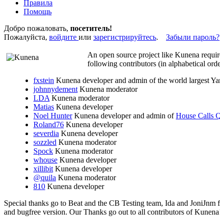
Правила
Помощь
Добро пожаловать,
посетитель!
Пожалуйста,
войдите
или
зарегистрируйтесь
.
Забыли пароль?
An open source project like Kunena requir
following contributors (in alphabetical orde
fxstein
Kunena developer and admin of the world largest 
johnnydement
Kunena moderator
LDA
Kunena moderator
Matias
Kunena developer
Noel Hunter
Kunena developer and admin of
House Calls
Roland76
Kunena developer
severdia
Kunena developer
sozzled
Kunena moderator
Spock
Kunena moderator
whouse
Kunena developer
xillibit
Kunena developer
@quila
Kunena moderator
810
Kunena developer
Special thanks go to Beat and the CB Testing team, Ida and JoniJnm 
and bugfree version. Our Thanks go out to all contributors of Kunen