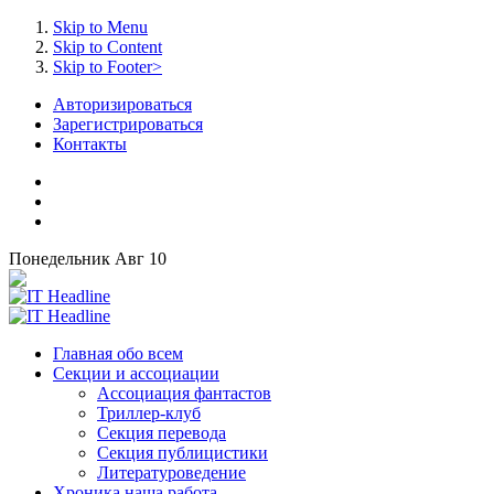
Skip to Menu
Skip to Content
Skip to Footer>
Авторизироваться
Зарегистрироваться
Контакты
Понедельник
Авг
10
Главная
обо всем
Секции
и ассоциации
Ассоциация
фантастов
Триллер-клуб
Секция
перевода
Секция
публицистики
Литературоведение
Хроника
наша работа