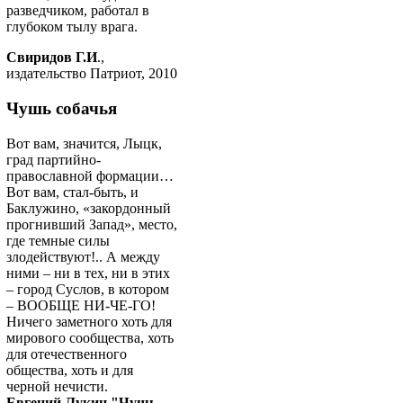
разведчиком, работал в
глубоком тылу врага.
Свиридов Г.И
.,
издательство Патриот, 2010
Чушь собачья
Вот вам, значится, Лыцк,
град партийно-
православной формации…
Вот вам, стал-быть, и
Баклужино, «закордонный
прогнивший Запад», место,
где темные силы
злодействуют!.. А между
ними – ни в тех, ни в этих
– город Суслов, в котором
– ВООБЩЕ НИ-ЧЕ-ГО!
Ничего заметного хоть для
мирового сообщества, хоть
для отечественного
общества, хоть и для
черной нечисти.
Евгений Лукин "Чушь