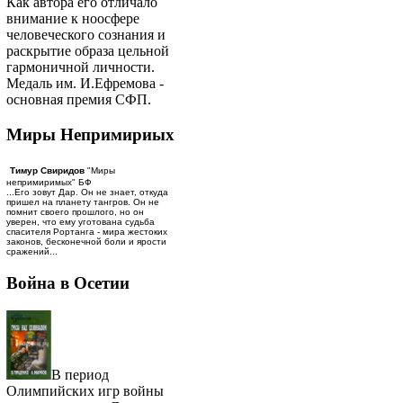
Как автора его отличало
внимание к ноосфере
человеческого сознания и
раскрытие образа цельной
гармоничной личности.
Медаль им. И.Ефремова -
основная премия СФП.
Миры Непримириых
Тимур Свиридов
"Миры
непримиримых" БФ
...Его зовут Дар. Он не знает, откуда
пришел на планету тангров. Он не
помнит своего прошлого, но он
уверен, что ему уготована судьба
спасителя Рортанга - мира жестоких
законов, бесконечной боли и ярости
сражений...
Война в Осетии
В период
Олимпийских игр войны