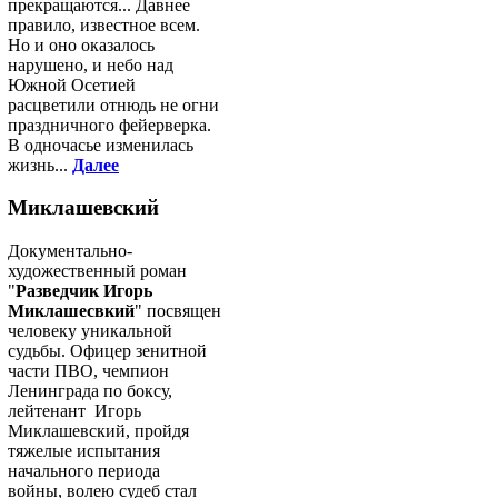
прекращаются... Давнее
правило, известное всем.
Но и оно оказалось
нарушено, и небо над
Южной Осетией
расцветили отнюдь не огни
праздничного фейерверка.
В одночасье изменилась
жизнь...
Далее
Миклашевский
Документально-
художественный роман
"
Разведчик Игорь
Миклашесвкий
" посвящен
человеку уникальной
судьбы. Офицер зенитной
части ПВО, чемпион
Ленинграда по боксу,
лейтенант Игорь
Миклашевский, пройдя
тяжелые испытания
начального периода
войны, волею судеб стал