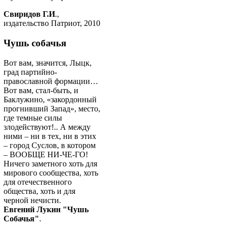
Свиридов Г.И
.,
издательство Патриот, 2010
Чушь собачья
Вот вам, значится, Лыцк,
град партийно-
православной формации…
Вот вам, стал-быть, и
Баклужино, «закордонный
прогнивший Запад», место,
где темные силы
злодействуют!.. А между
ними – ни в тех, ни в этих
– город Суслов, в котором
– ВООБЩЕ НИ-ЧЕ-ГО!
Ничего заметного хоть для
мирового сообщества, хоть
для отечественного
общества, хоть и для
черной нечисти.
Евгений Лукин "Чушь
Собачья"
.