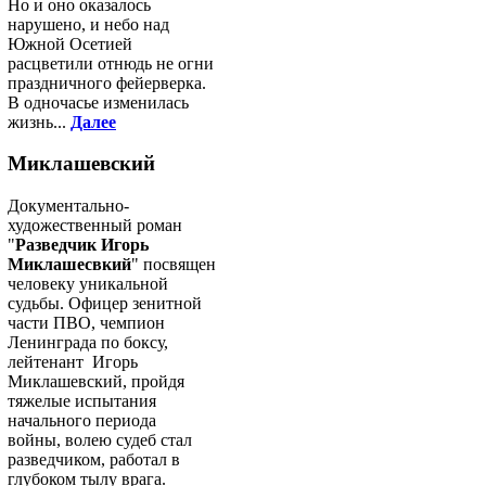
Но и оно оказалось
нарушено, и небо над
Южной Осетией
расцветили отнюдь не огни
праздничного фейерверка.
В одночасье изменилась
жизнь...
Далее
Миклашевский
Документально-
художественный роман
"
Разведчик Игорь
Миклашесвкий
" посвящен
человеку уникальной
судьбы. Офицер зенитной
части ПВО, чемпион
Ленинграда по боксу,
лейтенант Игорь
Миклашевский, пройдя
тяжелые испытания
начального периода
войны, волею судеб стал
разведчиком, работал в
глубоком тылу врага.