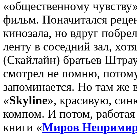
«общественному чувству»
фильм. Поначитался рецен
кинозала, но вдруг побре
ленту в соседний зал, хот
(Скайлайн) братьев Штра
смотрел не помню, потому
запоминается. Но там же 
«
Skyline
», красивую, син
компом. И потом, работая
книги «
Миров Неприми