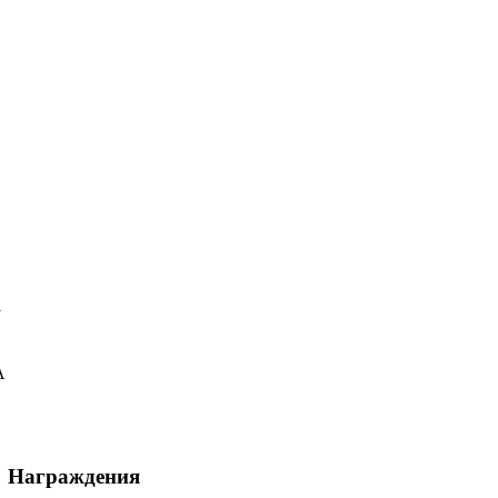
у
А
Награждения