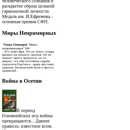
человеческого сознания и
раскрытие образа цельной
гармоничной личности.
Медаль им. И.Ефремова -
основная премия СФП.
Миры Непримириых
Тимур Свиридов
"Миры
непримиримых" БФ
...Его зовут Дар. Он не знает, откуда
пришел на планету тангров. Он не
помнит своего прошлого, но он
уверен, что ему уготована судьба
спасителя Рортанга - мира жестоких
законов, бесконечной боли и ярости
сражений...
Война в Осетии
В период
Олимпийских игр войны
прекращаются... Давнее
правило, известное всем.