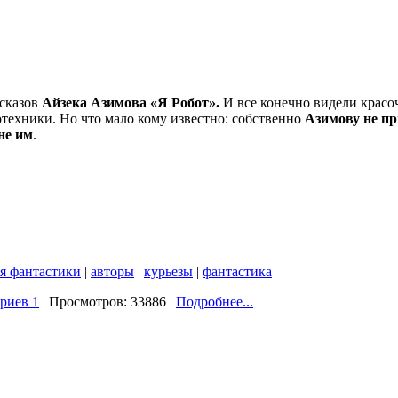
ссказов
Айзека Азимова «Я Робот».
И все конечно видели крас
отехники. Но что мало кому известно: собственно
Азимову не пр
не им
.
я фантастики
|
авторы
|
курьезы
|
фантастика
риев 1
| Просмотров: 33886 |
Подробнее...