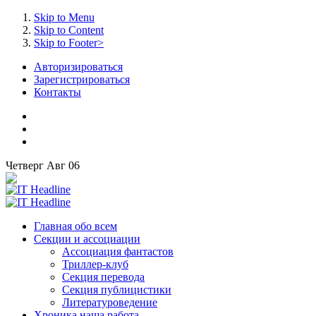
Skip to Menu
Skip to Content
Skip to Footer>
Авторизироваться
Зарегистрироваться
Контакты
Четверг
Авг
06
Главная
обо всем
Секции
и ассоциации
Ассоциация
фантастов
Триллер-клуб
Секция
перевода
Секция
публицистики
Литературоведение
Хроника
наша работа