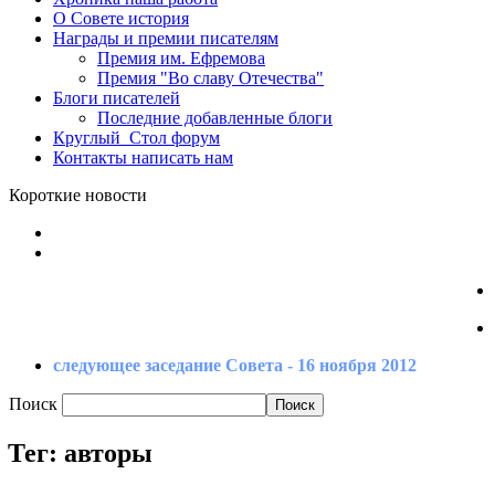
О Совете
история
Награды
и премии писателям
Премия
им. Ефремова
Премия
"Во славу Отечества"
Блоги
писателей
Последние
добавленные блоги
Круглый_Стол
форум
Контакты
написать нам
Короткие новости
следующее заседание Совета - 16 ноября 2012
Поиск
Тег: авторы