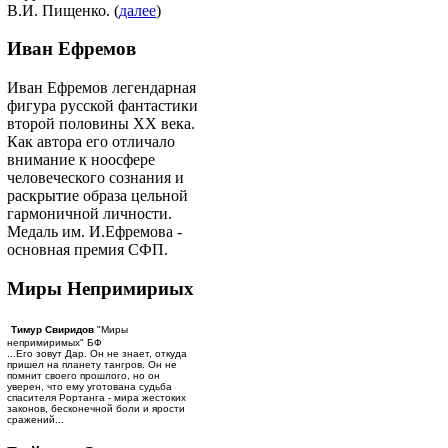
В.И. Пищенко. (
далее
)
Иван Ефремов
Иван Ефремов легендарная
фигура русской фантастики
второй половины ХХ века.
Как автора его отличало
внимание к ноосфере
человеческого сознания и
раскрытие образа цельной
гармоничной личности.
Медаль им. И.Ефремова -
основная премия СФП.
Миры Непримириых
Тимур Свиридов
"Миры
непримиримых" БФ
...Его зовут Дар. Он не знает, откуда
пришел на планету тангров. Он не
помнит своего прошлого, но он
уверен, что ему уготована судьба
спасителя Рортанга - мира жестоких
законов, бесконечной боли и ярости
сражений...