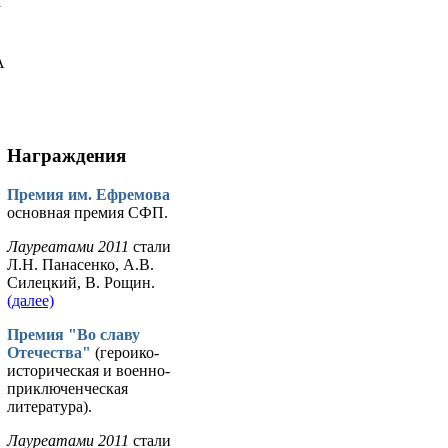
у
А
Награждения
Премия им. Ефремова
основная премия СФП.
Лауреатами 2011
стали
Л.Н. Панасенко, А.В.
Силецкий, В. Рощин.
(далее)
Премия "Во славу
Отечества"
(героико-
историческая и военно-
приключенческая
литература).
Лауреатами 2011
стали