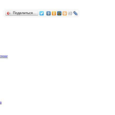
Поделиться…
ение
а