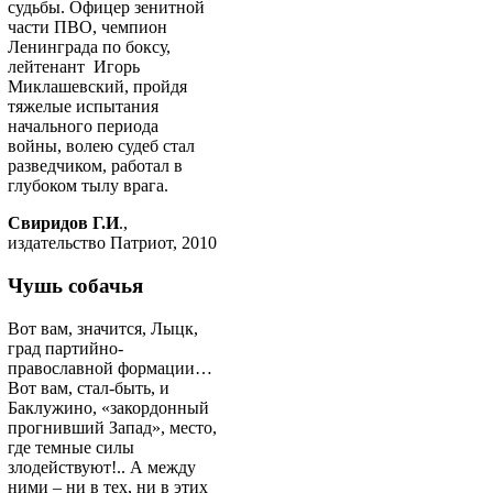
судьбы. Офицер зенитной
части ПВО, чемпион
Ленинграда по боксу,
лейтенант Игорь
Миклашевский, пройдя
тяжелые испытания
начального периода
войны, волею судеб стал
разведчиком, работал в
глубоком тылу врага.
Свиридов Г.И
.,
издательство Патриот, 2010
Чушь собачья
Вот вам, значится, Лыцк,
град партийно-
православной формации…
Вот вам, стал-быть, и
Баклужино, «закордонный
прогнивший Запад», место,
где темные силы
злодействуют!.. А между
ними – ни в тех, ни в этих