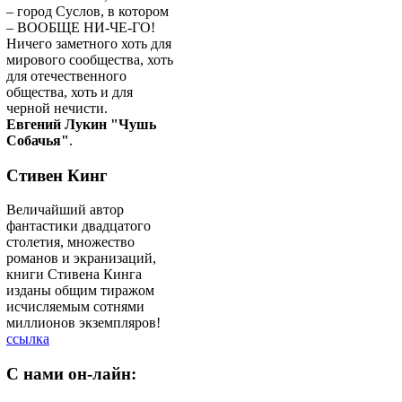
– город Суслов, в котором
– ВООБЩЕ НИ-ЧЕ-ГО!
Ничего заметного хоть для
мирового сообщества, хоть
для отечественного
общества, хоть и для
черной нечисти.
Евгений Лукин "Чушь
Собачья"
.
Стивен Кинг
Величайший автор
фантастики двадцатого
столетия, множество
романов и экранизаций,
книги Стивена Кинга
изданы общим тиражом
исчисляемым сотнями
миллионов экземпляров!
ссылка
C
нами он-лайн: