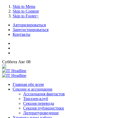
Skip to Menu
Skip to Content
Skip to Footer>
Авторизироваться
Зарегистрироваться
Контакты
Суббота
Авг
08
Главная
обо всем
Секции
и ассоциации
Ассоциация
фантастов
Триллер-клуб
Секция
перевода
Секция
публицистики
Литературоведение
Хроника
наша работа