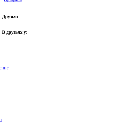
Друзья:
В друзьях у:
ение
а