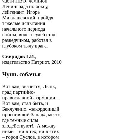
части ПВО, чемпион
Ленинграда по боксу,
лейтенант Игорь
Миклашевский, пройдя
тяжелые испытания
начального периода
войны, волею судеб стал
разведчиком, работал в
глубоком тылу врага.
Свиридов Г.И
.,
издательство Патриот, 2010
Чушь собачья
Вот вам, значится, Лыцк,
град партийно-
православной формации…
Вот вам, стал-быть, и
Баклужино, «закордонный
прогнивший Запад», место,
где темные силы
злодействуют!.. А между
ними – ни в тех, ни в этих
– город Суслов, в котором