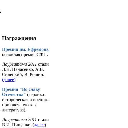
А
Награждения
Премия им. Ефремова
основная премия СФП.
Лауреатами 2011
стали
Л.Н. Панасенко, А.В.
Силецкий, В. Рощин.
(далее)
Премия "Во славу
Отечества"
(героико-
историческая и военно-
приключенческая
литература).
Лауреатами 2011
стали
В.И. Пищенко. (
далее
)