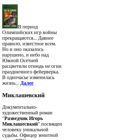
В период
Олимпийских игр войны
прекращаются... Давнее
правило, известное всем.
Но и оно оказалось
нарушено, и небо над
Южной Осетией
расцветили отнюдь не огни
праздничного фейерверка.
В одночасье изменилась
жизнь...
Далее
Миклашевский
Документально-
художественный роман
"
Разведчик Игорь
Миклашесвкий
" посвящен
человеку уникальной
судьбы. Офицер зенитной