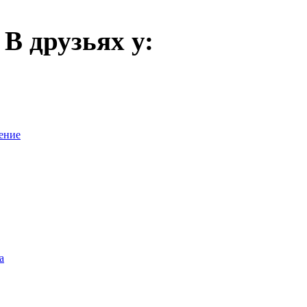
В друзьях у:
ение
а