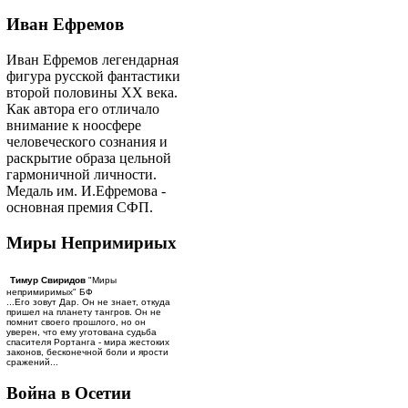
Иван Ефремов
Иван Ефремов легендарная
фигура русской фантастики
второй половины ХХ века.
Как автора его отличало
внимание к ноосфере
человеческого сознания и
раскрытие образа цельной
гармоничной личности.
Медаль им. И.Ефремова -
основная премия СФП.
Миры Непримириых
Тимур Свиридов
"Миры
непримиримых" БФ
...Его зовут Дар. Он не знает, откуда
пришел на планету тангров. Он не
помнит своего прошлого, но он
уверен, что ему уготована судьба
спасителя Рортанга - мира жестоких
законов, бесконечной боли и ярости
сражений...
Война в Осетии