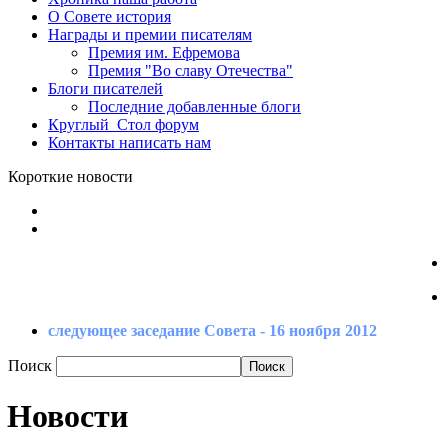
О Совете
история
Награды
и премии писателям
Премия
им. Ефремова
Премия
"Во славу Отечества"
Блоги
писателей
Последние
добавленные блоги
Круглый_Стол
форум
Контакты
написать нам
Короткие новости
следующее заседание Совета - 16 ноября 2012
Поиск
Новости