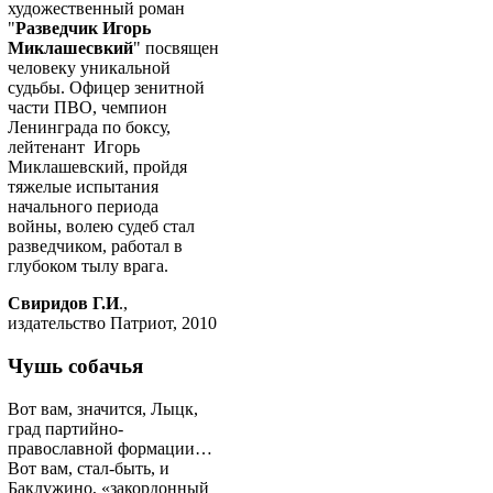
художественный роман
"
Разведчик Игорь
Миклашесвкий
" посвящен
человеку уникальной
судьбы. Офицер зенитной
части ПВО, чемпион
Ленинграда по боксу,
лейтенант Игорь
Миклашевский, пройдя
тяжелые испытания
начального периода
войны, волею судеб стал
разведчиком, работал в
глубоком тылу врага.
Свиридов Г.И
.,
издательство Патриот, 2010
Чушь собачья
Вот вам, значится, Лыцк,
град партийно-
православной формации…
Вот вам, стал-быть, и
Баклужино, «закордонный