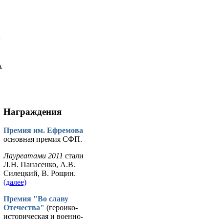
у
А
Награждения
Премия им. Ефремова
основная премия СФП.
Лауреатами 2011
стали
Л.Н. Панасенко, А.В.
Силецкий, В. Рощин.
(далее)
Премия "Во славу
Отечества"
(героико-
историческая и военно-