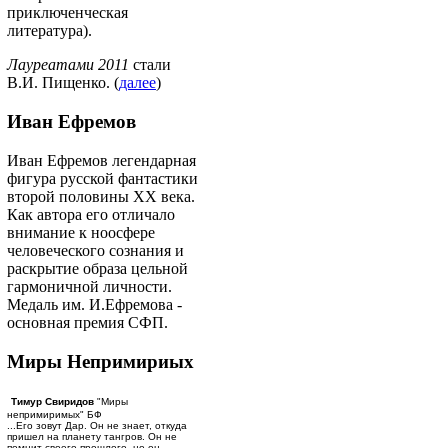
приключенческая
литература).
Лауреатами 2011
стали
В.И. Пищенко. (
далее
)
Иван Ефремов
Иван Ефремов легендарная
фигура русской фантастики
второй половины ХХ века.
Как автора его отличало
внимание к ноосфере
человеческого сознания и
раскрытие образа цельной
гармоничной личности.
Медаль им. И.Ефремова -
основная премия СФП.
Миры Непримириых
Тимур Свиридов
"Миры
непримиримых" БФ
...Его зовут Дар. Он не знает, откуда
пришел на планету тангров. Он не
помнит своего прошлого, но он