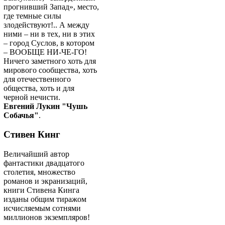
прогнивший Запад», место,
где темные силы
злодействуют!.. А между
ними – ни в тех, ни в этих
– город Суслов, в котором
– ВООБЩЕ НИ-ЧЕ-ГО!
Ничего заметного хоть для
мирового сообщества, хоть
для отечественного
общества, хоть и для
черной нечисти.
Евгений Лукин "Чушь
Собачья"
.
Стивен Кинг
Величайший автор
фантастики двадцатого
столетия, множество
романов и экранизаций,
книги Стивена Кинга
изданы общим тиражом
исчисляемым сотнями
миллионов экземпляров!