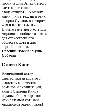
прогнивший Запад», место,
где темные силы
злодействуют!.. А между
ними – ни в тех, ни в этих
– город Суслов, в котором
– ВООБЩЕ НИ-ЧЕ-ГО!
Ничего заметного хоть для
мирового сообщества, хоть
для отечественного
общества, хоть и для
черной нечисти.
Евгений Лукин "Чушь
Собачья"
.
Стивен Кинг
Величайший автор
фантастики двадцатого
столетия, множество
романов и экранизаций,
книги Стивена Кинга
изданы общим тиражом
исчисляемым сотнями
миллионов экземпляров!