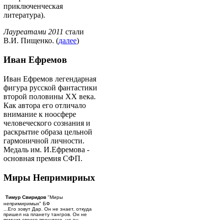
приключенческая
литература).
Лауреатами 2011
стали
В.И. Пищенко. (
далее
)
Иван Ефремов
Иван Ефремов легендарная
фигура русской фантастики
второй половины ХХ века.
Как автора его отличало
внимание к ноосфере
человеческого сознания и
раскрытие образа цельной
гармоничной личности.
Медаль им. И.Ефремова -
основная премия СФП.
Миры Непримириых
Тимур Свиридов
"Миры
непримиримых" БФ
...Его зовут Дар. Он не знает, откуда
пришел на планету тангров. Он не
помнит своего прошлого, но он