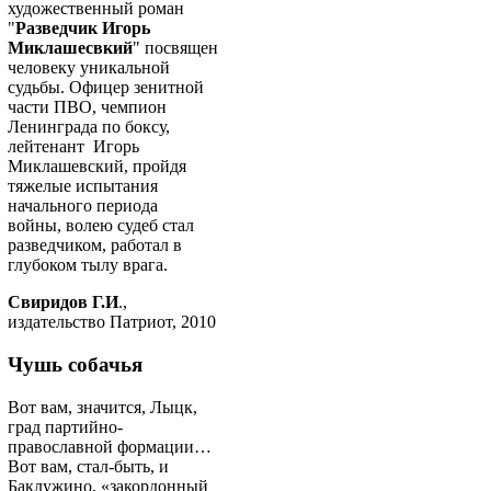
художественный роман
"
Разведчик Игорь
Миклашесвкий
" посвящен
человеку уникальной
судьбы. Офицер зенитной
части ПВО, чемпион
Ленинграда по боксу,
лейтенант Игорь
Миклашевский, пройдя
тяжелые испытания
начального периода
войны, волею судеб стал
разведчиком, работал в
глубоком тылу врага.
Свиридов Г.И
.,
издательство Патриот, 2010
Чушь собачья
Вот вам, значится, Лыцк,
град партийно-
православной формации…
Вот вам, стал-быть, и
Баклужино, «закордонный