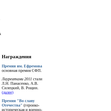
у
А
Награждения
Премия им. Ефремова
основная премия СФП.
Лауреатами 2011
стали
Л.Н. Панасенко, А.В.
Силецкий, В. Рощин.
(далее)
Премия "Во славу
Отечества"
(героико-
историческая и военно-