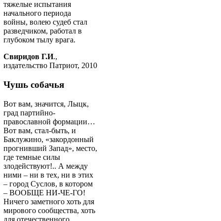
тяжелые испытания
начального периода
войны, волею судеб стал
разведчиком, работал в
глубоком тылу врага.
Свиридов Г.И
.,
издательство Патриот, 2010
Чушь собачья
Вот вам, значится, Лыцк,
град партийно-
православной формации…
Вот вам, стал-быть, и
Баклужино, «закордонный
прогнивший Запад», место,
где темные силы
злодействуют!.. А между
ними – ни в тех, ни в этих
– город Суслов, в котором
– ВООБЩЕ НИ-ЧЕ-ГО!
Ничего заметного хоть для
мирового сообщества, хоть
для отечественного