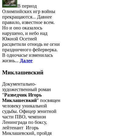
В период
Олимпийских игр войны
прекращаются... Давнее
правило, известное всем.
Но и оно оказалось
нарушено, и небо над
Южной Осетией
расцветили отнюдь не огни
праздничного фейерверка.
В одночасье изменилась
жизнь...
Далее
Миклашевский
Документально-
художественный роман
"
Разведчик Игорь
Миклашесвкий
" посвящен
человеку уникальной
судьбы. Офицер зенитной
части ПВО, чемпион
Ленинграда по боксу,
лейтенант Игорь
Миклашевский, пройдя