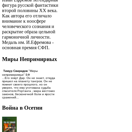
фигура русской фантастики
второй половины ХХ века.
Как автора его отличало
внимание к ноосфере
человеческого сознания и
раскрытие образа цельной
гармоничной личности.
Медаль им. И.Ефремова -
основная премия СФП.
Миры Непримириых
Тимур Свиридов
"Миры
непримиримых" БФ
...Его зовут Дар. Он не знает, откуда
пришел на планету тангров. Он не
помнит своего прошлого, но он
уверен, что ему уготована судьба
спасителя Рортанга - мира жестоких
законов, бесконечной боли и ярости
сражений...
Война в Осетии