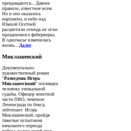
прекращаются... Давнее
правило, известное всем.
Но и оно оказалось
нарушено, и небо над
Южной Осетией
расцветили отнюдь не огни
праздничного фейерверка.
В одночасье изменилась
жизнь...
Далее
Миклашевский
Документально-
художественный роман
"
Разведчик Игорь
Миклашесвкий
" посвящен
человеку уникальной
судьбы. Офицер зенитной
части ПВО, чемпион
Ленинграда по боксу,
лейтенант Игорь
Миклашевский, пройдя
тяжелые испытания
начального периода
войны, волею судеб стал