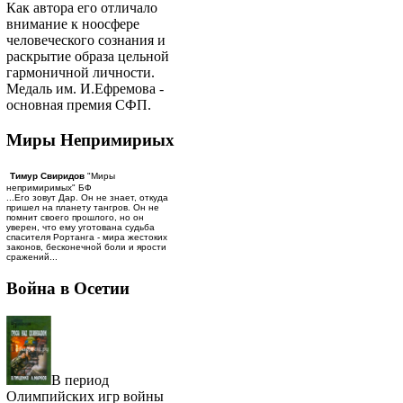
Как автора его отличало
внимание к ноосфере
человеческого сознания и
раскрытие образа цельной
гармоничной личности.
Медаль им. И.Ефремова -
основная премия СФП.
Миры Непримириых
Тимур Свиридов
"Миры
непримиримых" БФ
...Его зовут Дар. Он не знает, откуда
пришел на планету тангров. Он не
помнит своего прошлого, но он
уверен, что ему уготована судьба
спасителя Рортанга - мира жестоких
законов, бесконечной боли и ярости
сражений...
Война в Осетии
В период
Олимпийских игр войны