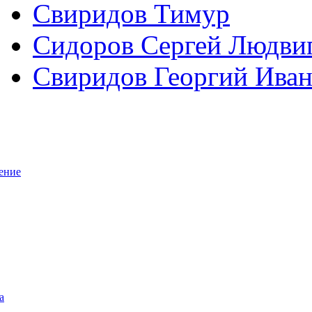
Свиридов Тимур
Сидоров Сергей Людви
Свиридов Георгий Ива
ение
а