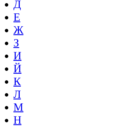
Д
Е
Ж
З
И
Й
К
Л
М
Н