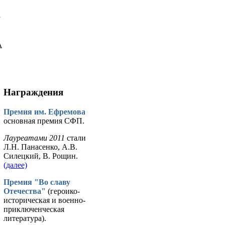
у
А
Награждения
Премия им. Ефремова
основная премия СФП.
Лауреатами 2011
стали
Л.Н. Панасенко, А.В.
Силецкий, В. Рощин.
(далее)
Премия "Во славу
Отечества"
(героико-
историческая и военно-
приключенческая
литература).