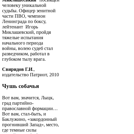
человеку уникальной
судьбы. Офицер зенитной
части ПВО, чемпион
Ленинграда по боксу,
лейтенант Игорь
Миклашевский, пройдя
тяжелые испытания
начального периода
войны, волею судеб стал
разведчиком, работал в
глубоком тылу врага.
Свиридов Г.И
.,
издательство Патриот, 2010
Чушь собачья
Вот вам, значится, Лыцк,
град партийно-
православной формации…
Вот вам, стал-быть, и
Баклужино, «закордонный
прогнивший Запад», место,
где темные силы