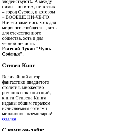
злодействуют!.. А между
ними – ни в тех, ни в этих
– город Суслов, в котором
– ВООБЩЕ НИ-ЧЕ-ГО!
Ничего заметного хоть для
мирового сообщества, хоть
для отечественного
общества, хоть и для
черной нечисти.
Евгений Лукин "Чушь
Собачья"
.
Стивен Кинг
Величайший автор
фантастики двадцатого
столетия, множество
романов и экранизаций,
книги Стивена Кинга
изданы общим тиражом
исчисляемым сотнями
миллионов экземпляров!
ссылка
C
нами он-лайн: