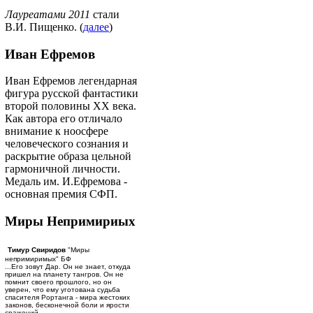
Лауреатами 2011
стали
В.И. Пищенко. (
далее
)
Иван Ефремов
Иван Ефремов легендарная
фигура русской фантастики
второй половины ХХ века.
Как автора его отличало
внимание к ноосфере
человеческого сознания и
раскрытие образа цельной
гармоничной личности.
Медаль им. И.Ефремова -
основная премия СФП.
Миры Непримириых
Тимур Свиридов
"Миры
непримиримых" БФ
...Его зовут Дар. Он не знает, откуда
пришел на планету тангров. Он не
помнит своего прошлого, но он
уверен, что ему уготована судьба
спасителя Рортанга - мира жестоких
законов, бесконечной боли и ярости
сражений...