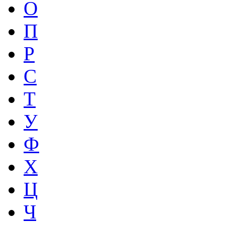
О
П
Р
С
Т
У
Ф
Х
Ц
Ч