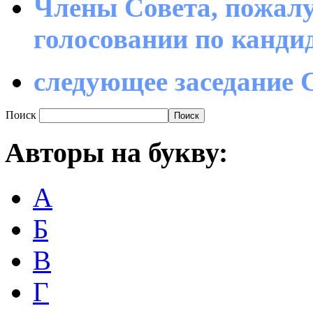
Члены Совета, пожалу
голосовании по канд
следующее заседание С
Поиск
Авторы
на букву:
А
Б
В
Г