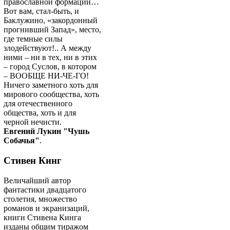
православной формации…
Вот вам, стал-быть, и
Баклужино, «закордонный
прогнивший Запад», место,
где темные силы
злодействуют!.. А между
ними – ни в тех, ни в этих
– город Суслов, в котором
– ВООБЩЕ НИ-ЧЕ-ГО!
Ничего заметного хоть для
мирового сообщества, хоть
для отечественного
общества, хоть и для
черной нечисти.
Евгений Лукин "Чушь
Собачья"
.
Стивен Кинг
Величайший автор
фантастики двадцатого
столетия, множество
романов и экранизаций,
книги Стивена Кинга
изданы общим тиражом