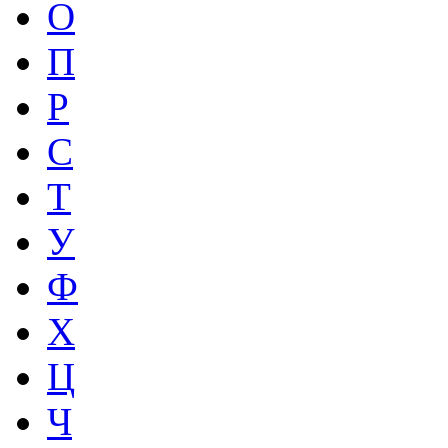
О
П
Р
С
Т
У
Ф
Х
Ц
Ч