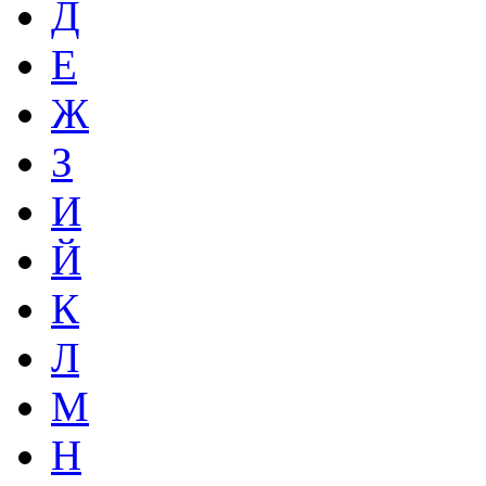
Д
Е
Ж
З
И
Й
К
Л
М
Н