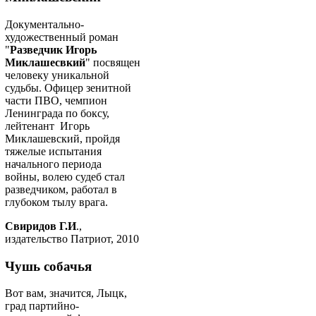
Документально-
художественный роман
"
Разведчик Игорь
Миклашесвкий
" посвящен
человеку уникальной
судьбы. Офицер зенитной
части ПВО, чемпион
Ленинграда по боксу,
лейтенант Игорь
Миклашевский, пройдя
тяжелые испытания
начального периода
войны, волею судеб стал
разведчиком, работал в
глубоком тылу врага.
Свиридов Г.И
.,
издательство Патриот, 2010
Чушь собачья
Вот вам, значится, Лыцк,
град партийно-