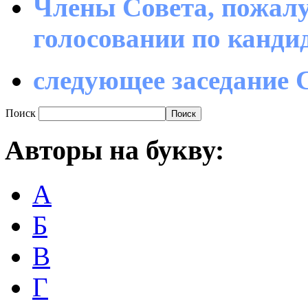
Члены Совета, пожалу
голосовании по канд
следующее заседание С
Поиск
Авторы
на букву:
А
Б
В
Г