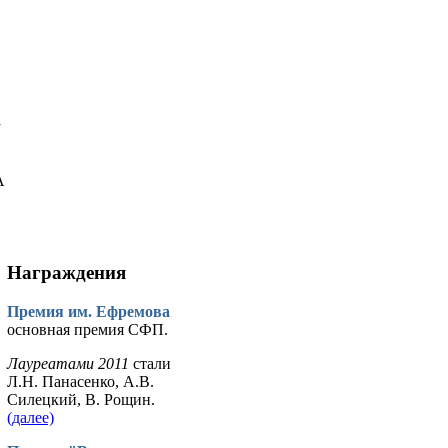
у
А
Награждения
Премия им. Ефремова
основная премия СФП.
Лауреатами 2011
стали
Л.Н. Панасенко, А.В.
Силецкий, В. Рощин.
(далее)