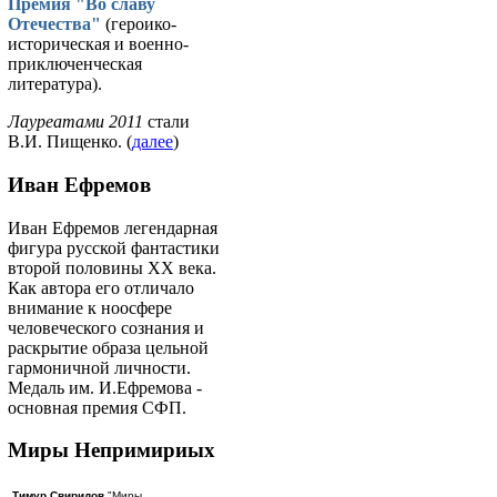
Премия "Во славу
Отечества"
(героико-
историческая и военно-
приключенческая
литература).
Лауреатами 2011
стали
В.И. Пищенко. (
далее
)
Иван Ефремов
Иван Ефремов легендарная
фигура русской фантастики
второй половины ХХ века.
Как автора его отличало
внимание к ноосфере
человеческого сознания и
раскрытие образа цельной
гармоничной личности.
Медаль им. И.Ефремова -
основная премия СФП.
Миры Непримириых
Тимур Свиридов
"Миры