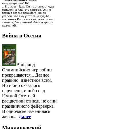
непримиримых" БФ
...Его зовут Дар. Он не знает, откуда
пришел на планету тангров. Он не
помнит своего прошлого, но он
уверен, что ему уготована судьба
спасителя Рортанга - мира жестоких
законов, бесконечной боли и ярости
сражений...
Война в Осетии
В период
Олимпийских игр войны
прекращаются... Давнее
правило, известное всем.
Но и оно оказалось
нарушено, и небо над
Южной Осетией
расцветили отнюдь не огни
праздничного фейерверка.
В одночасье изменилась
жизнь...
Далее
Миклашевский