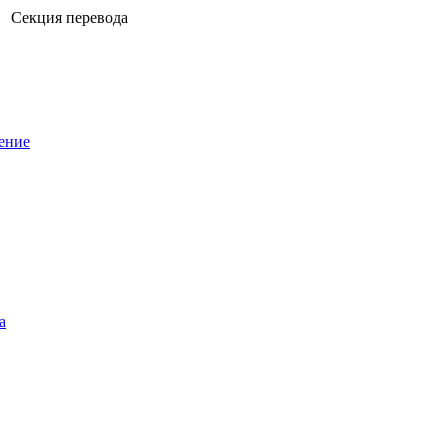
Секция перевода
ение
а