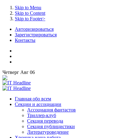
Skip to Menu
Skip to Content
Skip to Footer>
Авторизироваться
Зарегистрироваться
Контакты
Четверг
Авг
06
Главная
обо всем
Секции
и ассоциации
Ассоциация
фантастов
Триллер-клуб
Секция
перевода
Секция
публицистики
Литературоведение
Хроника
наша работа