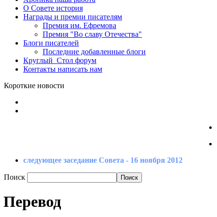
О Совете
история
Награды
и премии писателям
Премия
им. Ефремова
Премия
"Во славу Отечества"
Блоги
писателей
Последние
добавленные блоги
Круглый_Стол
форум
Контакты
написать нам
Короткие новости
следующее заседание Совета - 16 ноября 2012
Поиск
Перевод