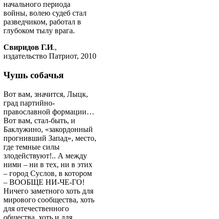
начального периода
войны, волею судеб стал
разведчиком, работал в
глубоком тылу врага.
Свиридов Г.И
.,
издательство Патриот, 2010
Чушь собачья
Вот вам, значится, Лыцк,
град партийно-
православной формации…
Вот вам, стал-быть, и
Баклужино, «закордонный
прогнивший Запад», место,
где темные силы
злодействуют!.. А между
ними – ни в тех, ни в этих
– город Суслов, в котором
– ВООБЩЕ НИ-ЧЕ-ГО!
Ничего заметного хоть для
мирового сообщества, хоть
для отечественного
общества, хоть и для