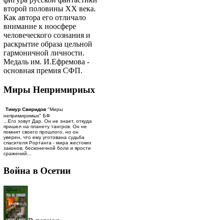
второй половины ХХ века.
Как автора его отличало
внимание к ноосфере
человеческого сознания и
раскрытие образа цельной
гармоничной личности.
Медаль им. И.Ефремова -
основная премия СФП.
Миры Непримириых
Тимур Свиридов
"Миры
непримиримых" БФ
...Его зовут Дар. Он не знает, откуда
пришел на планету тангров. Он не
помнит своего прошлого, но он
уверен, что ему уготована судьба
спасителя Рортанга - мира жестоких
законов, бесконечной боли и ярости
сражений...
Война в Осетии