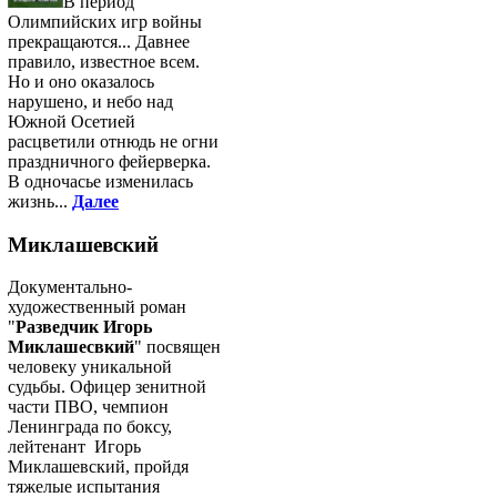
В период
Олимпийских игр войны
прекращаются... Давнее
правило, известное всем.
Но и оно оказалось
нарушено, и небо над
Южной Осетией
расцветили отнюдь не огни
праздничного фейерверка.
В одночасье изменилась
жизнь...
Далее
Миклашевский
Документально-
художественный роман
"
Разведчик Игорь
Миклашесвкий
" посвящен
человеку уникальной
судьбы. Офицер зенитной
части ПВО, чемпион
Ленинграда по боксу,
лейтенант Игорь
Миклашевский, пройдя
тяжелые испытания