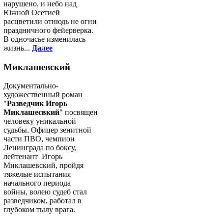
нарушено, и небо над
Южной Осетией
расцветили отнюдь не огни
праздничного фейерверка.
В одночасье изменилась
жизнь...
Далее
Миклашевский
Документально-
художественный роман
"
Разведчик Игорь
Миклашесвкий
" посвящен
человеку уникальной
судьбы. Офицер зенитной
части ПВО, чемпион
Ленинграда по боксу,
лейтенант Игорь
Миклашевский, пройдя
тяжелые испытания
начального периода
войны, волею судеб стал
разведчиком, работал в
глубоком тылу врага.