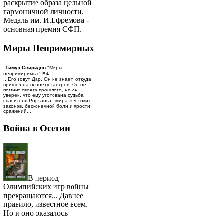
раскрытие образа цельной
гармоничной личности.
Медаль им. И.Ефремова -
основная премия СФП.
Миры Непримириых
Тимур Свиридов
"Миры
непримиримых" БФ
...Его зовут Дар. Он не знает, откуда
пришел на планету тангров. Он не
помнит своего прошлого, но он
уверен, что ему уготована судьба
спасителя Рортанга - мира жестоких
законов, бесконечной боли и ярости
сражений...
Война в Осетии
В период
Олимпийских игр войны
прекращаются... Давнее
правило, известное всем.
Но и оно оказалось