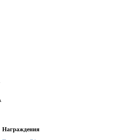
у
А
Награждения