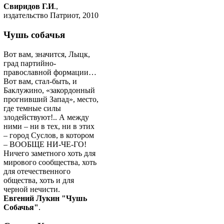
Свиридов Г.И
.,
издательство Патриот, 2010
Чушь собачья
Вот вам, значится, Лыцк,
град партийно-
православной формации…
Вот вам, стал-быть, и
Баклужино, «закордонный
прогнивший Запад», место,
где темные силы
злодействуют!.. А между
ними – ни в тех, ни в этих
– город Суслов, в котором
– ВООБЩЕ НИ-ЧЕ-ГО!
Ничего заметного хоть для
мирового сообщества, хоть
для отечественного
общества, хоть и для
черной нечисти.
Евгений Лукин "Чушь
Собачья"
.