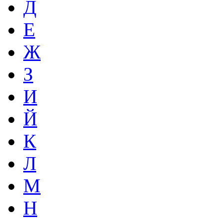
Д
Е
Ж
З
И
Й
К
Л
М
Н