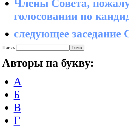
Члены Совета, пожалу
голосовании по канд
следующее заседание С
Поиск
Авторы
на букву:
А
Б
В
Г