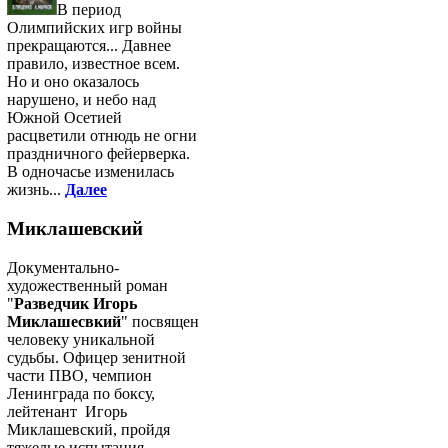
В период
Олимпийских игр войны
прекращаются... Давнее
правило, известное всем.
Но и оно оказалось
нарушено, и небо над
Южной Осетией
расцветили отнюдь не огни
праздничного фейерверка.
В одночасье изменилась
жизнь...
Далее
Миклашевский
Документально-
художественный роман
"
Разведчик Игорь
Миклашесвкий
" посвящен
человеку уникальной
судьбы. Офицер зенитной
части ПВО, чемпион
Ленинграда по боксу,
лейтенант Игорь
Миклашевский, пройдя
тяжелые испытания