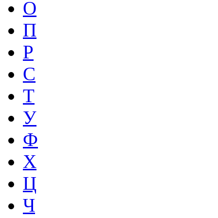
О
П
Р
С
Т
У
Ф
Х
Ц
Ч