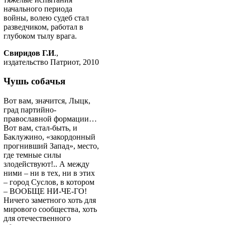
начального периода
войны, волею судеб стал
разведчиком, работал в
глубоком тылу врага.
Свиридов Г.И
.,
издательство Патриот, 2010
Чушь собачья
Вот вам, значится, Лыцк,
град партийно-
православной формации…
Вот вам, стал-быть, и
Баклужино, «закордонный
прогнивший Запад», место,
где темные силы
злодействуют!.. А между
ними – ни в тех, ни в этих
– город Суслов, в котором
– ВООБЩЕ НИ-ЧЕ-ГО!
Ничего заметного хоть для
мирового сообщества, хоть
для отечественного