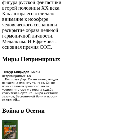
фигура русской фантастики
второй половины ХХ века.
Как автора его отличало
внимание к ноосфере
человеческого сознания и
раскрытие образа цельной
гармоничной личности.
Медаль им. И.Ефремова -
основная премия СФП.
Миры Непримириых
Тимур Свиридов
"Миры
непримиримых" БФ
...Его зовут Дар. Он не знает, откуда
пришел на планету тангров. Он не
помнит своего прошлого, но он
уверен, что ему уготована судьба
спасителя Рортанга - мира жестоких
законов, бесконечной боли и ярости
сражений...
Война в Осетии