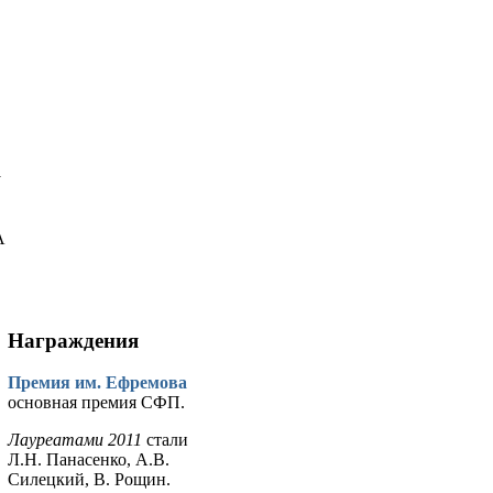
у
А
Награждения
Премия им. Ефремова
основная премия СФП.
Лауреатами 2011
стали
Л.Н. Панасенко, А.В.
Силецкий, В. Рощин.