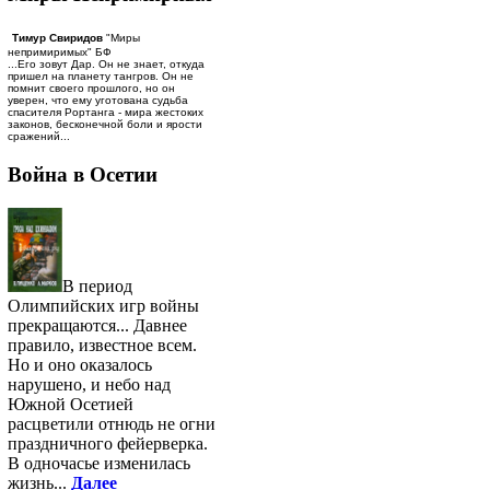
Тимур Свиридов
"Миры
непримиримых" БФ
...Его зовут Дар. Он не знает, откуда
пришел на планету тангров. Он не
помнит своего прошлого, но он
уверен, что ему уготована судьба
спасителя Рортанга - мира жестоких
законов, бесконечной боли и ярости
сражений...
Война в Осетии
В период
Олимпийских игр войны
прекращаются... Давнее
правило, известное всем.
Но и оно оказалось
нарушено, и небо над
Южной Осетией
расцветили отнюдь не огни
праздничного фейерверка.
В одночасье изменилась
жизнь...
Далее