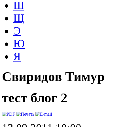
Ш
Щ
Э
Ю
Я
Свиридов Тимур
тест блог 2