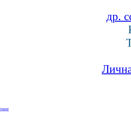
др. с
Лична
ение