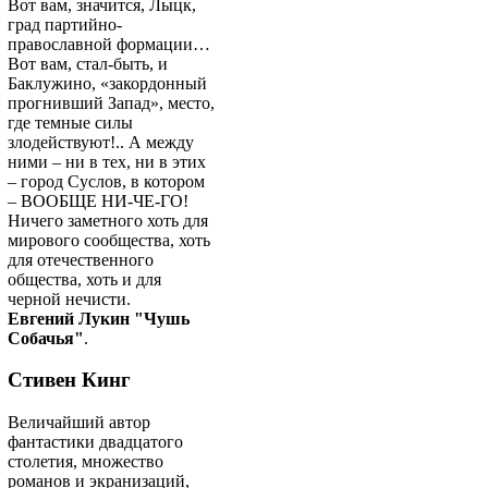
Вот вам, значится, Лыцк,
град партийно-
православной формации…
Вот вам, стал-быть, и
Баклужино, «закордонный
прогнивший Запад», место,
где темные силы
злодействуют!.. А между
ними – ни в тех, ни в этих
– город Суслов, в котором
– ВООБЩЕ НИ-ЧЕ-ГО!
Ничего заметного хоть для
мирового сообщества, хоть
для отечественного
общества, хоть и для
черной нечисти.
Евгений Лукин "Чушь
Собачья"
.
Стивен Кинг
Величайший автор
фантастики двадцатого
столетия, множество
романов и экранизаций,