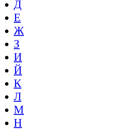
Д
Е
Ж
З
И
Й
К
Л
М
Н