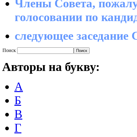
Члены Совета, пожалу
голосовании по канд
следующее заседание С
Поиск
Авторы
на букву:
А
Б
В
Г