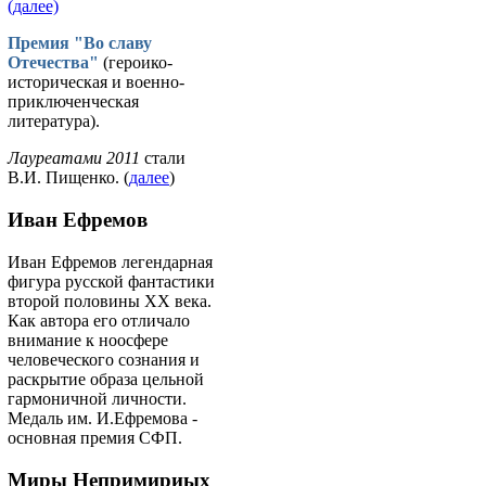
(далее)
Премия "Во славу
Отечества"
(героико-
историческая и военно-
приключенческая
литература).
Лауреатами 2011
стали
В.И. Пищенко. (
далее
)
Иван Ефремов
Иван Ефремов легендарная
фигура русской фантастики
второй половины ХХ века.
Как автора его отличало
внимание к ноосфере
человеческого сознания и
раскрытие образа цельной
гармоничной личности.
Медаль им. И.Ефремова -
основная премия СФП.
Миры Непримириых