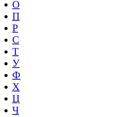
О
П
Р
С
Т
У
Ф
Х
Ц
Ч