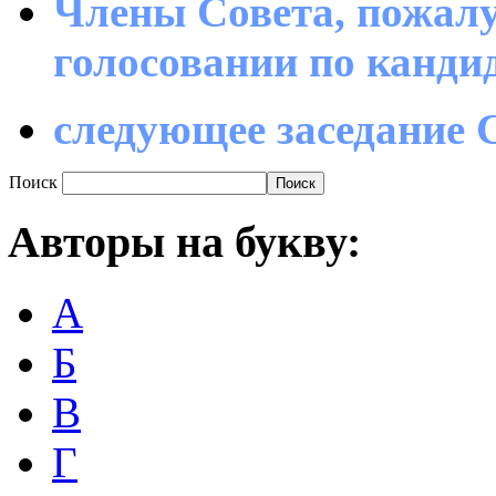
Члены Совета, пожалу
голосовании по канд
следующее заседание С
Поиск
Авторы
на букву:
А
Б
В
Г