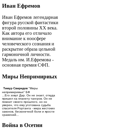
Иван Ефремов
Иван Ефремов легендарная
фигура русской фантастики
второй половины ХХ века.
Как автора его отличало
внимание к ноосфере
человеческого сознания и
раскрытие образа цельной
гармоничной личности.
Медаль им. И.Ефремова -
основная премия СФП.
Миры Непримириых
Тимур Свиридов
"Миры
непримиримых" БФ
...Его зовут Дар. Он не знает, откуда
пришел на планету тангров. Он не
помнит своего прошлого, но он
уверен, что ему уготована судьба
спасителя Рортанга - мира жестоких
законов, бесконечной боли и ярости
сражений...
Война в Осетии