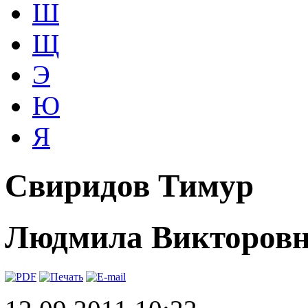
Ш
Щ
Э
Ю
Я
Свиридов Тимур
Людмила Викторовн