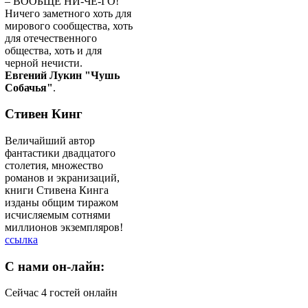
– ВООБЩЕ НИ-ЧЕ-ГО!
Ничего заметного хоть для
мирового сообщества, хоть
для отечественного
общества, хоть и для
черной нечисти.
Евгений Лукин "Чушь
Собачья"
.
Стивен Кинг
Величайший автор
фантастики двадцатого
столетия, множество
романов и экранизаций,
книги Стивена Кинга
изданы общим тиражом
исчисляемым сотнями
миллионов экземпляров!
ссылка
C
нами он-лайн:
Сейчас 4 гостей онлайн