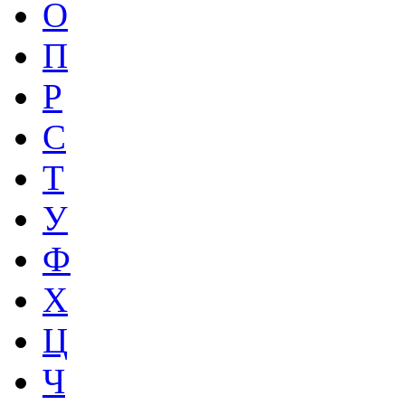
О
П
Р
С
Т
У
Ф
Х
Ц
Ч