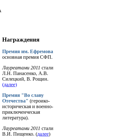
А
Награждения
Премия им. Ефремова
основная премия СФП.
Лауреатами 2011
стали
Л.Н. Панасенко, А.В.
Силецкий, В. Рощин.
(далее)
Премия "Во славу
Отечества"
(героико-
историческая и военно-
приключенческая
литература).
Лауреатами 2011
стали
В.И. Пищенко. (
далее
)