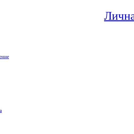
Лична
ение
а