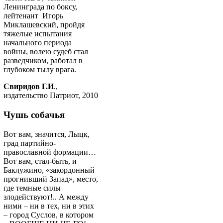
Ленинграда по боксу,
лейтенант Игорь
Миклашевский, пройдя
тяжелые испытания
начального периода
войны, волею судеб стал
разведчиком, работал в
глубоком тылу врага.
Свиридов Г.И
.,
издательство Патриот, 2010
Чушь собачья
Вот вам, значится, Лыцк,
град партийно-
православной формации…
Вот вам, стал-быть, и
Баклужино, «закордонный
прогнивший Запад», место,
где темные силы
злодействуют!.. А между
ними – ни в тех, ни в этих
– город Суслов, в котором