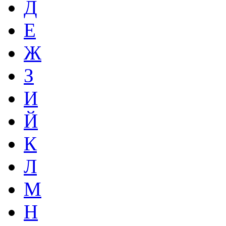
Д
Е
Ж
З
И
Й
К
Л
М
Н