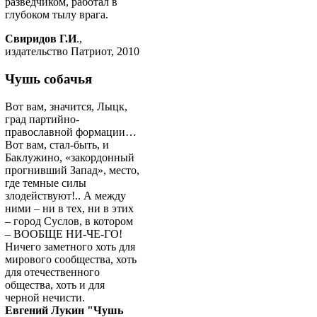
разведчиком, работал в
глубоком тылу врага.
Свиридов Г.И
.,
издательство Патриот, 2010
Чушь собачья
Вот вам, значится, Лыцк,
град партийно-
православной формации…
Вот вам, стал-быть, и
Баклужино, «закордонный
прогнивший Запад», место,
где темные силы
злодействуют!.. А между
ними – ни в тех, ни в этих
– город Суслов, в котором
– ВООБЩЕ НИ-ЧЕ-ГО!
Ничего заметного хоть для
мирового сообщества, хоть
для отечественного
общества, хоть и для
черной нечисти.
Евгений Лукин "Чушь