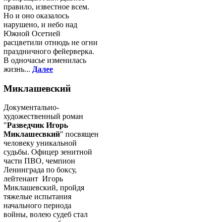
правило, известное всем.
Но и оно оказалось
нарушено, и небо над
Южной Осетией
расцветили отнюдь не огни
праздничного фейерверка.
В одночасье изменилась
жизнь...
Далее
Миклашевский
Документально-
художественный роман
"
Разведчик Игорь
Миклашесвкий
" посвящен
человеку уникальной
судьбы. Офицер зенитной
части ПВО, чемпион
Ленинграда по боксу,
лейтенант Игорь
Миклашевский, пройдя
тяжелые испытания
начального периода
войны, волею судеб стал