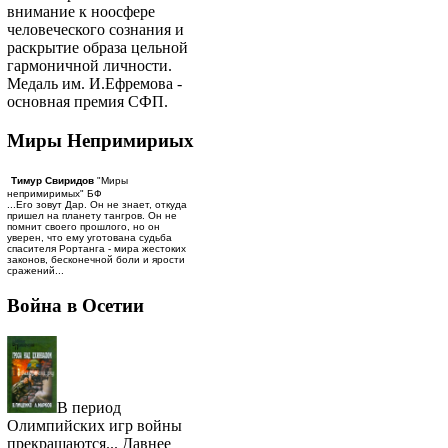
внимание к ноосфере
человеческого сознания и
раскрытие образа цельной
гармоничной личности.
Медаль им. И.Ефремова -
основная премия СФП.
Миры Непримириых
Тимур Свиридов
"Миры
непримиримых" БФ
...Его зовут Дар. Он не знает, откуда
пришел на планету тангров. Он не
помнит своего прошлого, но он
уверен, что ему уготована судьба
спасителя Рортанга - мира жестоких
законов, бесконечной боли и ярости
сражений...
Война в Осетии
В период
Олимпийских игр войны
прекращаются... Давнее