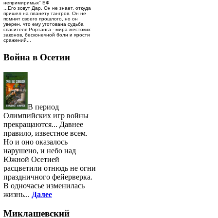
непримиримых" БФ
...Его зовут Дар. Он не знает, откуда
пришел на планету тангров. Он не
помнит своего прошлого, но он
уверен, что ему уготована судьба
спасителя Рортанга - мира жестоких
законов, бесконечной боли и ярости
сражений...
Война в Осетии
В период
Олимпийских игр войны
прекращаются... Давнее
правило, известное всем.
Но и оно оказалось
нарушено, и небо над
Южной Осетией
расцветили отнюдь не огни
праздничного фейерверка.
В одночасье изменилась
жизнь...
Далее
Миклашевский