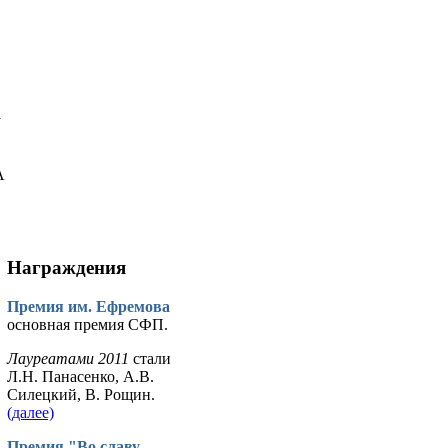
у
А
Награждения
Премия им. Ефремова
основная премия СФП.
Лауреатами 2011
стали
Л.Н. Панасенко, А.В.
Силецкий, В. Рощин.
(далее)
Премия "Во славу