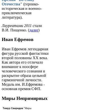
Отечества"
(героико-
историческая и военно-
приключенческая
литература).
Лауреатами 2011
стали
В.И. Пищенко. (
далее
)
Иван Ефремов
Иван Ефремов легендарная
фигура русской фантастики
второй половины ХХ века.
Как автора его отличало
внимание к ноосфере
человеческого сознания и
раскрытие образа цельной
гармоничной личности.
Медаль им. И.Ефремова -
основная премия СФП.
Миры Непримириых
Тимур Свиридов
"Миры