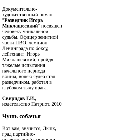
Документально-
художественный роман
"
Разведчик Игорь
Миклашесвкий
" посвящен
человеку уникальной
судьбы. Офицер зенитной
части ПВО, чемпион
Ленинграда по боксу,
лейтенант Игорь
Миклашевский, пройдя
тяжелые испытания
начального периода
войны, волею судеб стал
разведчиком, работал в
глубоком тылу врага.
Свиридов Г.И
.,
издательство Патриот, 2010
Чушь собачья
Вот вам, значится, Лыцк,
град партийно-
православной формации…