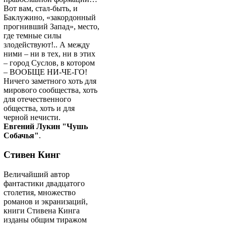
Вот вам, стал-быть, и
Баклужино, «закордонный
прогнивший Запад», место,
где темные силы
злодействуют!.. А между
ними – ни в тех, ни в этих
– город Суслов, в котором
– ВООБЩЕ НИ-ЧЕ-ГО!
Ничего заметного хоть для
мирового сообщества, хоть
для отечественного
общества, хоть и для
черной нечисти.
Евгений Лукин "Чушь
Собачья"
.
Стивен Кинг
Величайший автор
фантастики двадцатого
столетия, множество
романов и экранизаций,
книги Стивена Кинга
изданы общим тиражом