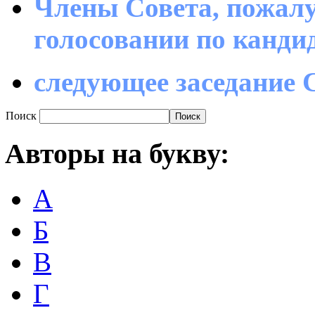
Члены Совета, пожалу
голосовании по канд
следующее заседание С
Поиск
Авторы
на букву:
А
Б
В
Г