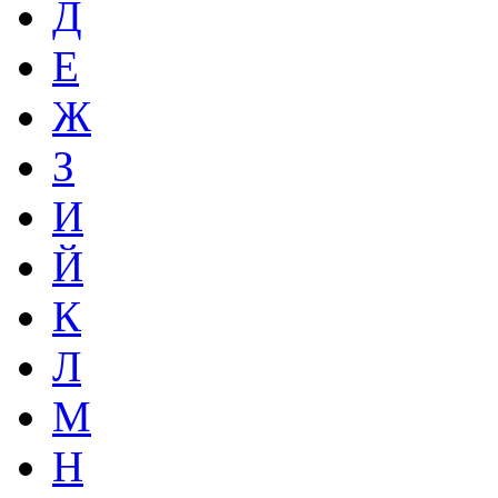
Д
Е
Ж
З
И
Й
К
Л
М
Н