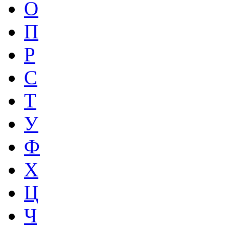
О
П
Р
С
Т
У
Ф
Х
Ц
Ч