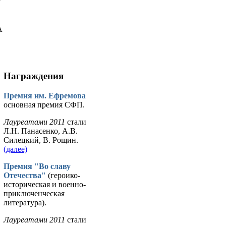
у
А
Награждения
Премия им. Ефремова
основная премия СФП.
Лауреатами 2011
стали
Л.Н. Панасенко, А.В.
Силецкий, В. Рощин.
(далее)
Премия "Во славу
Отечества"
(героико-
историческая и военно-
приключенческая
литература).
Лауреатами 2011
стали