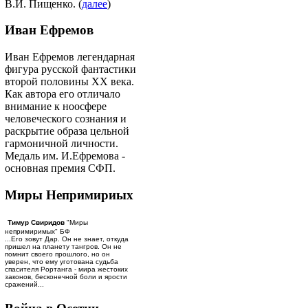
В.И. Пищенко. (
далее
)
Иван Ефремов
Иван Ефремов легендарная
фигура русской фантастики
второй половины ХХ века.
Как автора его отличало
внимание к ноосфере
человеческого сознания и
раскрытие образа цельной
гармоничной личности.
Медаль им. И.Ефремова -
основная премия СФП.
Миры Непримириых
Тимур Свиридов
"Миры
непримиримых" БФ
...Его зовут Дар. Он не знает, откуда
пришел на планету тангров. Он не
помнит своего прошлого, но он
уверен, что ему уготована судьба
спасителя Рортанга - мира жестоких
законов, бесконечной боли и ярости
сражений...