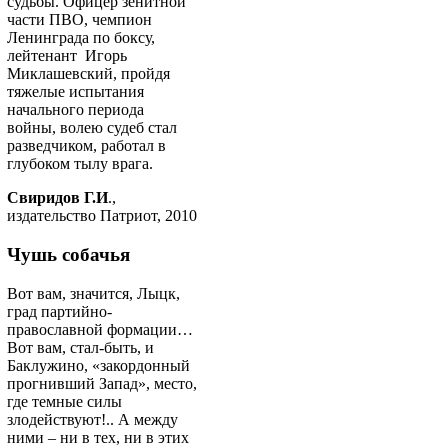
судьбы. Офицер зенитной
части ПВО, чемпион
Ленинграда по боксу,
лейтенант Игорь
Миклашевский, пройдя
тяжелые испытания
начального периода
войны, волею судеб стал
разведчиком, работал в
глубоком тылу врага.
Свиридов Г.И
.,
издательство Патриот, 2010
Чушь собачья
Вот вам, значится, Лыцк,
град партийно-
православной формации…
Вот вам, стал-быть, и
Баклужино, «закордонный
прогнивший Запад», место,
где темные силы
злодействуют!.. А между
ними – ни в тех, ни в этих