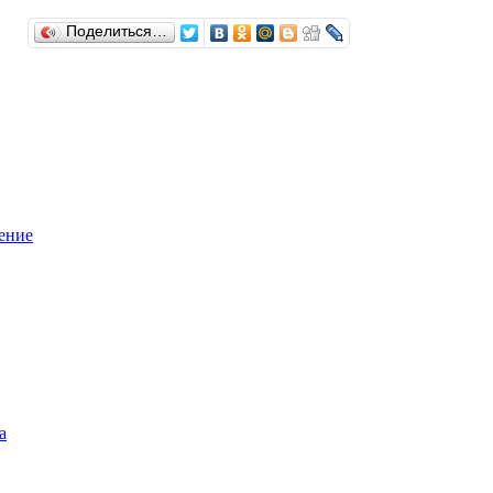
Поделиться…
ение
а