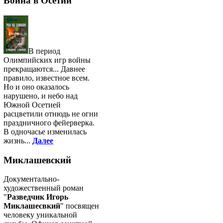
Война в Осетии
В период
Олимпийских игр войны
прекращаются... Давнее
правило, известное всем.
Но и оно оказалось
нарушено, и небо над
Южной Осетией
расцветили отнюдь не огни
праздничного фейерверка.
В одночасье изменилась
жизнь...
Далее
Миклашевский
Документально-
художественный роман
"
Разведчик Игорь
Миклашесвкий
" посвящен
человеку уникальной