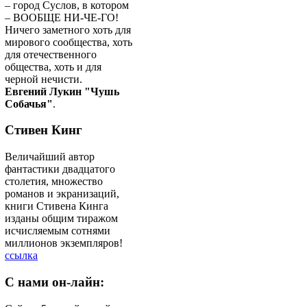
– город Суслов, в котором
– ВООБЩЕ НИ-ЧЕ-ГО!
Ничего заметного хоть для
мирового сообщества, хоть
для отечественного
общества, хоть и для
черной нечисти.
Евгений Лукин "Чушь
Собачья"
.
Стивен Кинг
Величайший автор
фантастики двадцатого
столетия, множество
романов и экранизаций,
книги Стивена Кинга
изданы общим тиражом
исчисляемым сотнями
миллионов экземпляров!
ссылка
C
нами он-лайн: