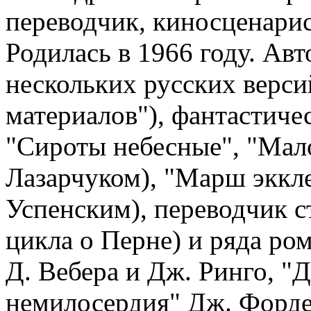
переводчик, киносценари
Родилась в 1966 году. Авт
нескольких русских верс
материалов"), фантастичес
"Сироты небесные", "Мало
Лазарчуком), "Марш эккле
Успенским), переводчик с
цикла о Перне) и ряда ро
Д. Вебера и Дж. Ринго, "
немилосердия" Дж. Форде 