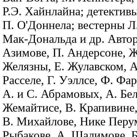
Р.Э. Хайнлайна; детектив
П. О'Доннела; вестерны Л
Мак-Дональда и др. Автор
Азимове, П. Андерсоне, Ж.
Желязны, Е. Жулавском, А.
Расселе, Г. Уэллсе, Ф. Фа
А. и С. Абрамовых, А. Бел
Жемайтисе, В. Крапивине,
В. Михайлове, Нике Перум
Рыбакове, А. Шалимове, Б