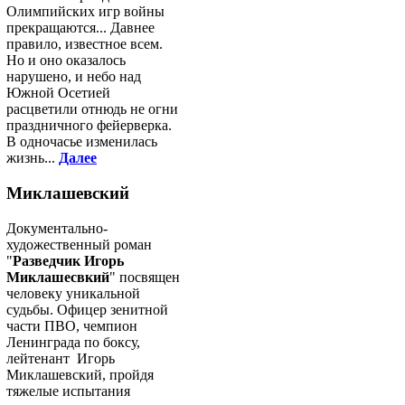
Олимпийских игр войны
прекращаются... Давнее
правило, известное всем.
Но и оно оказалось
нарушено, и небо над
Южной Осетией
расцветили отнюдь не огни
праздничного фейерверка.
В одночасье изменилась
жизнь...
Далее
Миклашевский
Документально-
художественный роман
"
Разведчик Игорь
Миклашесвкий
" посвящен
человеку уникальной
судьбы. Офицер зенитной
части ПВО, чемпион
Ленинграда по боксу,
лейтенант Игорь
Миклашевский, пройдя
тяжелые испытания