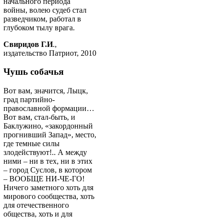
начального периода
войны, волею судеб стал
разведчиком, работал в
глубоком тылу врага.
Свиридов Г.И
.,
издательство Патриот, 2010
Чушь собачья
Вот вам, значится, Лыцк,
град партийно-
православной формации…
Вот вам, стал-быть, и
Баклужино, «закордонный
прогнивший Запад», место,
где темные силы
злодействуют!.. А между
ними – ни в тех, ни в этих
– город Суслов, в котором
– ВООБЩЕ НИ-ЧЕ-ГО!
Ничего заметного хоть для
мирового сообщества, хоть
для отечественного
общества, хоть и для