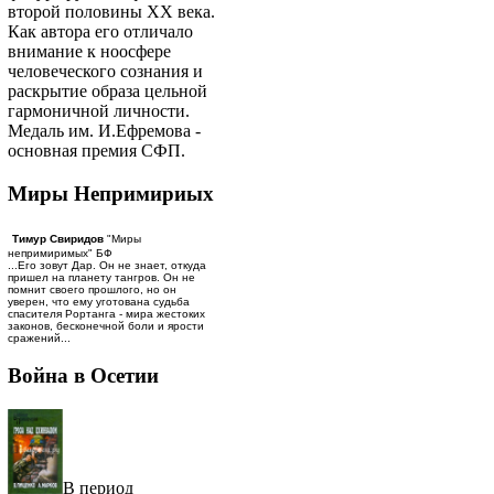
второй половины ХХ века.
Как автора его отличало
внимание к ноосфере
человеческого сознания и
раскрытие образа цельной
гармоничной личности.
Медаль им. И.Ефремова -
основная премия СФП.
Миры Непримириых
Тимур Свиридов
"Миры
непримиримых" БФ
...Его зовут Дар. Он не знает, откуда
пришел на планету тангров. Он не
помнит своего прошлого, но он
уверен, что ему уготована судьба
спасителя Рортанга - мира жестоких
законов, бесконечной боли и ярости
сражений...
Война в Осетии
В период