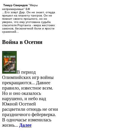
Тимур Свиридов
"Миры
непримиримых" БФ
...Его зовут Дар. Он не знает, откуда
пришел на планету тангров. Он не
помнит своего прошлого, но он
уверен, что ему уготована судьба
спасителя Рортанга - мира жестоких
законов, бесконечной боли и ярости
сражений...
Война в Осетии
В период
Олимпийских игр войны
прекращаются... Давнее
правило, известное всем.
Но и оно оказалось
нарушено, и небо над
Южной Осетией
расцветили отнюдь не огни
праздничного фейерверка.
В одночасье изменилась
жизнь...
Далее