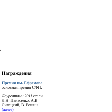
у
А
Награждения
Премия им. Ефремова
основная премия СФП.
Лауреатами 2011
стали
Л.Н. Панасенко, А.В.
Силецкий, В. Рощин.
(далее)