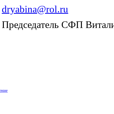
dryabina@rol.ru
Председатель СФП Витал
ение