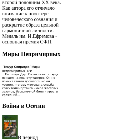
второй половины ХХ века.
Как автора его отличало
внимание к ноосфере
человеческого сознания и
раскрытие образа цельной
гармоничной личности.
Медаль им. И.Ефремова -
основная премия СФП.
Миры Непримириых
Тимур Свиридов
"Миры
непримиримых" БФ
...Его зовут Дар. Он не знает, откуда
пришел на планету тангров. Он не
помнит своего прошлого, но он
уверен, что ему уготована судьба
спасителя Рортанга - мира жестоких
законов, бесконечной боли и ярости
сражений...
Война в Осетии
В период