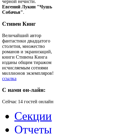
черной нечисти.
Евгений Лукин "Чушь
Собачья"
.
Стивен Кинг
Величайший автор
фантастики двадцатого
столетия, множество
романов и экранизаций,
книги Стивена Кинга
изданы общим тиражом
исчисляемым сотнями
миллионов экземпляров!
ссылка
C
нами он-лайн:
Сейчас 14 гостей онлайн
Секции
Отчеты