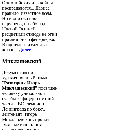
Олимпийских игр войны
прекращаются... Давнее
правило, известное всем.
Но и оно оказалось
нарушено, и небо над
Южной Осетией
расцветили отнюдь не огни
праздничного фейерверка.
В одночасье изменилась
жизнь...
Далее
Миклашевский
Документально-
художественный роман
"
Разведчик Игорь
Миклашесвкий
" посвящен
человеку уникальной
судьбы. Офицер зенитной
части ПВО, чемпион
Ленинграда по боксу,
лейтенант Игорь
Миклашевский, пройдя
тяжелые испытания
начального периода