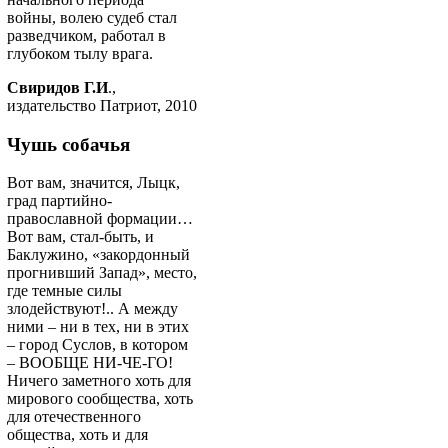
войны, волею судеб стал
разведчиком, работал в
глубоком тылу врага.
Свиридов Г.И
.,
издательство Патриот, 2010
Чушь собачья
Вот вам, значится, Лыцк,
град партийно-
православной формации…
Вот вам, стал-быть, и
Баклужино, «закордонный
прогнивший Запад», место,
где темные силы
злодействуют!.. А между
ними – ни в тех, ни в этих
– город Суслов, в котором
– ВООБЩЕ НИ-ЧЕ-ГО!
Ничего заметного хоть для
мирового сообщества, хоть
для отечественного
общества, хоть и для