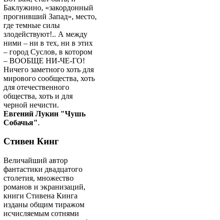
Баклужино, «закордонный
прогнивший Запад», место,
где темные силы
злодействуют!.. А между
ними – ни в тех, ни в этих
– город Суслов, в котором
– ВООБЩЕ НИ-ЧЕ-ГО!
Ничего заметного хоть для
мирового сообщества, хоть
для отечественного
общества, хоть и для
черной нечисти.
Евгений Лукин "Чушь
Собачья"
.
Стивен Кинг
Величайший автор
фантастики двадцатого
столетия, множество
романов и экранизаций,
книги Стивена Кинга
изданы общим тиражом
исчисляемым сотнями