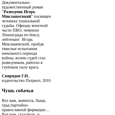
Документально-
художественный роман
"
Разведчик Игорь
Миклашесвкий
" посвящен
человеку уникальной
судьбы. Офицер зенитной
части ПВО, чемпион
Ленинграда по боксу,
лейтенант Игорь
Миклашевский, пройдя
тяжелые испытания
начального периода
войны, волею судеб стал
разведчиком, работал в
глубоком тылу врага.
Свиридов Г.И
.,
издательство Патриот, 2010
Чушь собачья
Вот вам, значится, Лыцк,
град партийно-
православной формации…
Вот вам, стал-быть, и