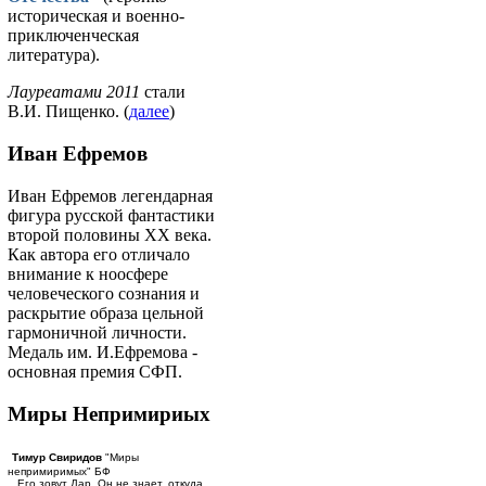
историческая и военно-
приключенческая
литература).
Лауреатами 2011
стали
В.И. Пищенко. (
далее
)
Иван Ефремов
Иван Ефремов легендарная
фигура русской фантастики
второй половины ХХ века.
Как автора его отличало
внимание к ноосфере
человеческого сознания и
раскрытие образа цельной
гармоничной личности.
Медаль им. И.Ефремова -
основная премия СФП.
Миры Непримириых
Тимур Свиридов
"Миры
непримиримых" БФ
...Его зовут Дар. Он не знает, откуда