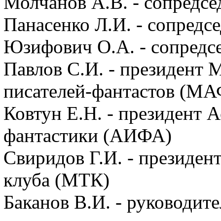
Молчанов А.В. - сопредс
Панасенко Л.И. - сопредс
Юзифович О.А. - сопредс
Павлов С.И. - президент
писателей-фантастов (МА
Ковтун Е.Н. - президент 
фантастики (АИФА)
Свиридов Г.И. - президен
клуба (МТК)
Баканов В.И. - руководи