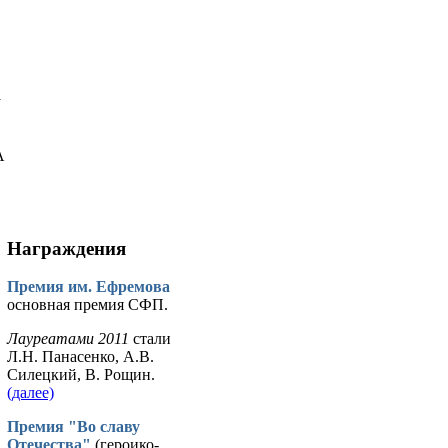
у
А
Награждения
Премия им. Ефремова
основная премия СФП.
Лауреатами 2011
стали
Л.Н. Панасенко, А.В.
Силецкий, В. Рощин.
(далее)
Премия "Во славу
Отечества"
(героико-