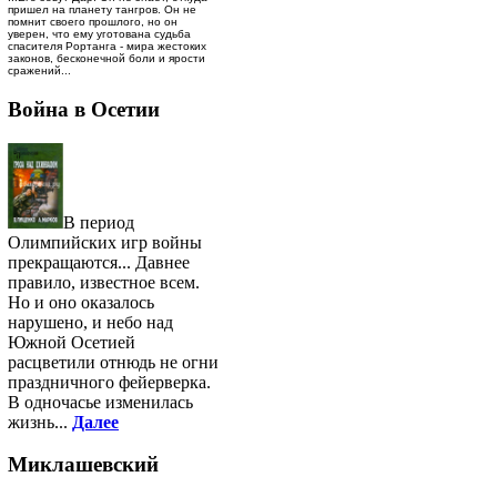
пришел на планету тангров. Он не
помнит своего прошлого, но он
уверен, что ему уготована судьба
спасителя Рортанга - мира жестоких
законов, бесконечной боли и ярости
сражений...
Война в Осетии
В период
Олимпийских игр войны
прекращаются... Давнее
правило, известное всем.
Но и оно оказалось
нарушено, и небо над
Южной Осетией
расцветили отнюдь не огни
праздничного фейерверка.
В одночасье изменилась
жизнь...
Далее
Миклашевский